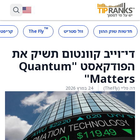
™
חדשות שוק ההון
וול סטריט
The Fly
קריפטו
די־וייב קוונטום תשיק את
הפודקאסט "Quantum
Matters"
דה פליי (TheFly)
24 במרץ 2026