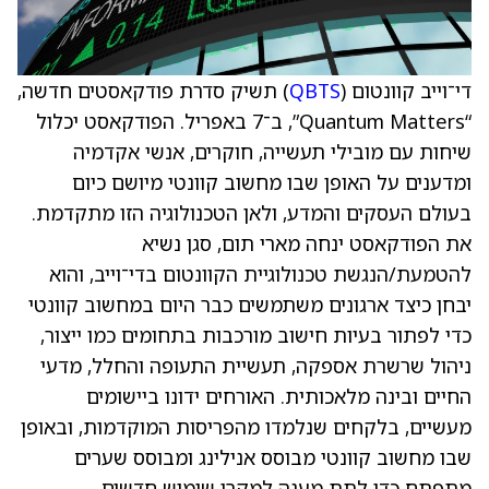
די־וייב קוונטום (
QBTS
) תשיק סדרת פודקאסטים חדשה,
“Quantum Matters”, ב־7 באפריל. הפודקאסט יכלול
שיחות עם מובילי תעשייה, חוקרים, אנשי אקדמיה
ומדענים על האופן שבו מחשוב קוונטי מיושם כיום
בעולם העסקים והמדע, ולאן הטכנולוגיה הזו מתקדמת.
את הפודקאסט ינחה מארי תום, סגן נשיא
להטמעת/הנגשת טכנולוגיית הקוונטום בדי־וייב, והוא
יבחן כיצד ארגונים משתמשים כבר היום במחשוב קוונטי
כדי לפתור בעיות חישוב מורכבות בתחומים כמו ייצור,
ניהול שרשרת אספקה, תעשיית התעופה והחלל, מדעי
החיים ובינה מלאכותית. האורחים ידונו ביישומים
מעשיים, בלקחים שנלמדו מהפריסות המוקדמות, ובאופן
שבו מחשוב קוונטי מבוסס אנילינג ומבוסס שערים
מתפתח כדי לתת מענה למקרי שימוש חדשים.