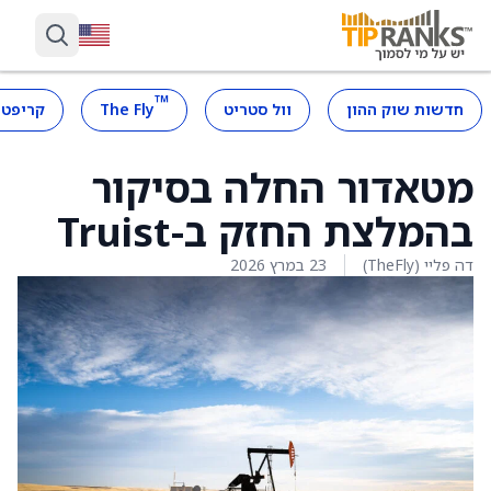
™
חדשות שוק ההון
וול סטריט
The Fly
קריפטו
מטאדור החלה בסיקור
בהמלצת החזק ב-Truist
דה פליי (TheFly)
23 במרץ 2026