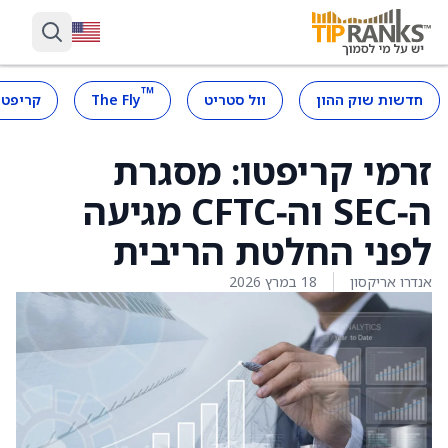
™
חדשות שוק ההון
וול סטריט
The Fly
קריפטו
זרמי קריפטו: מסגרת
ה‑SEC וה‑CFTC מגיעה
לפני החלטת הריבית
אנדרו אריקסון
18 במרץ 2026