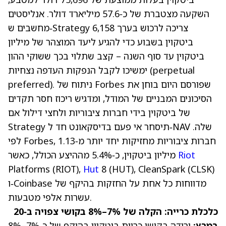
השקעה מצטברת של כ‑57.6 מיליארד דולר. אנליסטים
מחשבים ש‑Strategy צריכה לרכוש בערך 6,158
ביטקוין בשבוע כדי להגיע ליעד המוצהר של מיליון
ביטקוין עד סוף השנה – קצב שתלוי בכך ששוקי ההון
ימשיכו לקבל הנפקות העדפה נצחיות (perpetual
שפורסם היום בוחן את
Forbes
preferred). ניתוח של
הסיכונים המבניים של המודל, ומדגיש ריכוז חסר תקדים
של ביטקוין בידי חברות ציבוריות ולחצי דילול אם
Strategy תיסחר אי פעם בדיסקאונט חד ל‑NAV שלה.
לפי Forbes, חברות ציבוריות מחזיקות יחד יותר מ‑1.13
Riot
מיליון ביטקוין, כ‑5.4% מההיצע הכולל, כאשר
Platforms
(RIOT)
,
Hut
8
(HUT)
, CleanSpark
(
CLSK
)
ו‑Coinbase מדווחות כל אחת על החזקות בהיקף של
עשרות אלפי מטבעות.
כלכלת כרייה: הקלה של 7%–8% בקושי צפויה ב‑20
במרץ:
ירידה בקושי כריית ביטקוין בהיקף של כ‑7%–8%