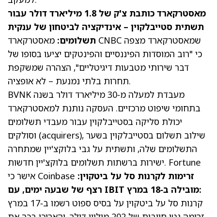
מאסטרקארד כותבת צ'ק של 1.8 מיליארד דולר עבור
תשתית סטייבלקוין – אינדיקציה לביטחון של ענקית
שמאסטרקארד מצפה
CNBC
מאסטרקארד
תשלומים:
כי "רוב המוסדות הפיננסיים והפינטקים יציעו בסופו של
דבר שירותי מטבעות דיגיטליים", הצהרה שמשקפת
תחרות בלתי נמנעת – לא אופציה.
BVNK מעבדת למעלה מ‑30 מיליארד דולר בשנה
בתחומי שיפוט מרכזיים. העסקה נותנת למאסטרקארד
יכולת סליקה בסטייבלקוין עבור מעבדי תשלומים
וסולקים (acquirers), שילוב תשלום בסטייבלקוין בשער
התשלומים שלה, ותשתית על גבי בלוקצ'יין שמתחרה
Fortune
ישירות ברשתות תשלומים בלוקצ'יין חדשות.
זרימות לקרנות סל על ביטקוין:
אישר כי Coinbase
רצף של שבעה ימים, עם IBIT מובילה ב‑18 במרץ:
קרנות סל על ביטקוין על בסיס ספוט רשמו ב‑17 במרץ
זרימה נטו חיובית של 202 מיליון דולר, והאריכו בכך את