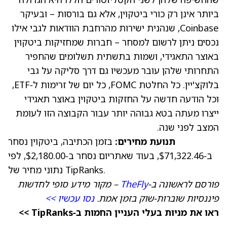
ביותר אינן רק כורי ביטקוין, אלא גם בורסות –
ובעיקר
Coinbase, שנהנית ישירות מהרחבת הוודאות לגבי אילו
נכסים ניתן לרשום למסחר –
חברות שמחזיקות ביטקוין
באוצר התאגידי, ושמות בתשתית תשלומים שהחפיר
התחרותי שלהן עובר מעכשיו גם דרך סליקה על גבי
בלוקצ'יין.
כל החלטת FOMC, כל יום של זרימות ל‑ETF,
וכל הודעה חדשה על החזקות ביטקוין באוצר תאגידי
ייצרו מעתה בטא גבוהה יותר עבור הקבוצה הזו לעומת
המצב לפני שנה.
תנועת מחירים:
בזמן הכתיבה, ביטקוין נסחר
ב‑
$71,322.46
, בעוד שאתריום נסחר ב‑
$2,180.00
, לפי
נתוני מחיר של TipRanks.
פורסם לראשונה ב‑
TheFly
– מקור מידע סופי לחדשות
פיננסיות שוברות‑שוק בזמן אמת.
נסו עכשיו >>
ראו את מניות בעלי העניין החמות ב‑TipRanks >>