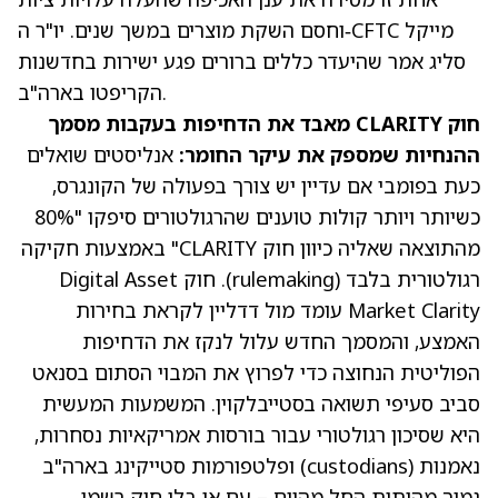
מייקל
CFTC
וחסם השקת מוצרים במשך שנים. יו"ר ה‑
סליג אמר שהיעדר כללים ברורים פגע ישירות בחדשנות
הקריפטו בארה"ב.
חוק CLARITY מאבד את הדחיפות בעקבות מסמך
ההנחיות שמספק את עיקר החומר:
אנליסטים שואלים
כעת בפומבי אם עדיין יש צורך בפעולה של הקונגרס,
כשיותר ויותר קולות טוענים שהרגולטורים
סיפקו "80%
מהתוצאה שאליה כיוון חוק CLARITY"
באמצעות חקיקה
רגולטורית בלבד (rulemaking). חוק Digital Asset
Market Clarity עומד מול דדליין לקראת בחירות
האמצע, והמסמך החדש עלול לנקז את הדחיפות
הפוליטית הנחוצה כדי
לפרוץ את המבוי הסתום בסנאט
סביב סעיפי תשואה בסטייבלקוין. המשמעות המעשית
היא שסיכון רגולטורי עבור בורסות אמריקאיות נסחרות,
נאמנות (custodians) ופלטפורמות סטייקינג בארה"ב
נמוך מהותית החל מהיום – עם או בלי חוק רשמי.