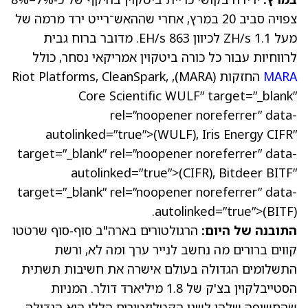
צפויה סביב 20 במרץ, אחרי שההאש־רייט ירד מרמה של
מעל 1.1 ZH/s לכיוון 863 EH/s. מדובר ברוח גבית
לרווחיות עבור כל כורה ביטקוין אמריקאי נסחר, כולל
MARA
החזקות
(MARA)
, Riot Platforms, CleanSpark,
Core Scientific
WULF
” target=”_blank”
rel=”noopener noreferrer” data-
autolinked=”true”>(WULF)
, Iris Energy
CIFR
”
target=”_blank” rel=”noopener noreferrer” data-
autolinked=”true”>(CIFR)
, Bitdeer
BITF
”
target=”_blank” rel=”noopener noreferrer” data-
.
autolinked=”true”>(BITF)
התובנה של היום:
הרגולטורים בארה"ב סוף‑סוף שרטטו
קווים ברורים מה נחשב לנייר ערך ומה לא, ורשת
התשלומים הגדולה בעולם אישרה את חשיבות תשתית
הסטייבלקוין בצ'ק של 1.8 מיליארד דולר. המניות
שהחשיפה שלהן לשני הקטליזטורים הללו היא הגדולה