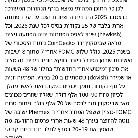
לכן כל התוכן המהותי נמצא בגרף הנקודות המעודכן:
בדצמבר 2025 התחזית החציונית הצביעה על הפחתה
אחת בלבד של 25 נקודות בסיס לכל שנת 2026, וכל
שינוי לאפס הפחתות יהיה הפתעה ניצית (hawkish).
מראה שביטקוין ירד
CoinGecko
ניתוח היסטורי של
אחרי 7 מתוך 8 ישיבות FOMC בשנת 2025, כולל שלוש
הישיבות שבהן הפדרל ריזרב דווקא הוריד ריבית. זה מציב
את סיכון "מימוש אחרי החדשות" בחלון של 48 השעות
שמסתיים ב‑20 במרץ. הפתעה יונית (dovish) או שמירה
על גרף נקודות תומך יכולים במקום זאת לאשר מהלך
לכיוון טווח 90–100 אלף דולר, שאליו שוורים מכוונים
מאז שביטקוין חזר לרמה של 70 אלף דולר. ניתוח טרום
מציין ששפל המחיר אחרי ה‑FOMC
Phemex
ישיבה של
נוטה להיווצר בערך 48 שעות אחרי פרסום ההודעה, מה
שהופך את 19–20 במרץ לחלון תנודתיות קריטי
למעקב.