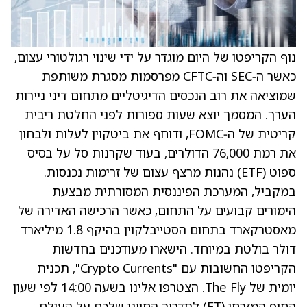
נוף הקריפטו של היום מוגדר על ידי שינוי רגולטורי עצום,
כאשר ה‑SEC וה‑CFTC מפרסמות מסגרת משותפת
שמוציאה את רוב הנכסים הדיגיטליים מתחום דיני ניירות
הערך. המסמך יוצא שעות ספורות לפני החלטת ריבית
קריטית של ה‑FOMC, ודוחף את ביטקוין לעלות ולבחון
את רמת 76,000 הדולרים, בעוד שקרנות סל על בסיס
ספוט (ETF) נהנות מרצף עצום של זרימות נכנסות.
במקביל, המערכת הפיננסית המסורתית מבצעת
הימורים קבועים על התחום, כאשר הרכישה האדירה של
מאסטרקארד בתחום הסטייבלקוין בהיקף 1.8 מיליארד
דולר בולטת במיוחד. הישארו מעודכנים בחדשות
הקריפטו החשובות עם "Crypto Currents", תכנית
יומית של The Fly. הצטרפו אלינו בשעה 14:00 לפי שעון
החוף המזרחי (ET) לתדרוך החיוני שלכם על העולם