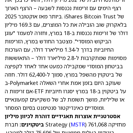
רצף הימים עם זרימות נכנסות לשבעה – הרצף הארוך
ביותר מאז אוקטובר 2025. iShares Bitcoin Trust של
בלאקרוק שוב הובילה את כל המוצרים, עם
169.3 מיליון
דולר של זרימות נכנסות ב‑18 במרץ
, וחזרה למעמד "עוגן
הביקוש המוסדי". מצטבר החודש במרץ, הזרימות
החיוביות בדרך ל‑1.34 מיליארד דולר, עם הערכות
מסוימות שמתקרבות ל‑2.8 מיליארד דולר – התאוששות
בביטחון המוסדי שמקבילה כמעט אחד לאחד לקפיצה
של ביטקוין מהשפל במרץ, סמוך ל‑62,400 דולר. חוזה
שעוקב היום בזמן אמת אחרי השאלה
Polymarket
ב‑
אם זרימות ה‑ETF על ביטקוין ב‑18 במרץ יסגרו חיוביות
או שליליות, מושך תשומת לב של משקיעים קמעונאיים
ומוסדיים כאינדיקטור סנטימנט בסיום המסחר.
אסטרטגיית אוצרות תאגידיים דוהרת לכיוון מיליון
) מחזיקה 761,068
MSTR
חברת Strategy (
ביטקוינים:
ביטקוין בעלות ממוצעת של 75,696 דולר למטבע,