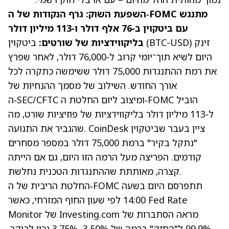
השפעת השוק: גרף הנקודות של ה‑FOMC מתנגש
עם ביטקוין ב‑76 אלף דולר ו‑113 מיליון דולר
זינק
(BTC-USD)
ביטקוין
בליקווידציות של שורטים:
היום לשיא תוך־יומי קרוב ל‑76,000 דולר, לאחר שפרץ
את רמת ההתנגדות 75,000 דולר ששימשה כתקרה לכל
אורך החודש. השילוב של מסמך ההנחיות של
ה‑SEC/CFTC ומיצוב ליום החלטת ה‑FOMC הוביל
ל‑113 מיליון דולר בליקווידציות של פוזיציות שורט, מה
ציין בעבר שביטקוין
CoinDesk
שהגביר את התנועה.
"נתקל בקיר" ברמת 75,000 דולר במספר מסחרים
קודמים. הפריצה מעל הרמה הזו היום, גם אם הייתה
קצרה, מאותתת שההתנגדות הטכנית נחלשת.
החלטת הריבית של ה‑FOMC תתפרסם היום בשעה
Fed Rate
14:00 לפי שעון החוף המזרחי, כאשר
מראה הסתברות של
Monitor של Investing.com
99.9% ל"החזק" ברמה של 3.50%–3.75% נכון לבוקר.