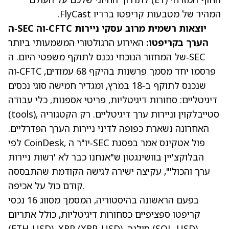
המהיר של מטבעות קריפטו ברדיו FlyCast.
ה‑SEC וה‑CFTC יוצאות רשמית מרוב עסקי ניירות
הערך בקריפטו:
האירוע הרגולטורי המשמעותי ביותר
של המחזור הנוכחי נכנס לתוקף משפטי היום. ה‑SEC
וה‑CFTC פרסמו יחד
מסמך פרשנות בהיקף 68 עמודים
,
שנכנס לתוקף ב‑18 במרץ, ומגדיר חמישה סוגי נכסים
דיגיטליים: סחורות דיגיטליות, פריטי אספנות, כלי עבודה
(tools), סטייבלקוין וניירות ערך דיגיטליים. רק הקטגוריה
האחרונה נשארת כפופה לדיני ניירות הערך הפדרליים.
, יו"ר ה‑SEC פול אטקינס אמר בפסגת
CoinDesk
לפי
הבלוקצ'יין בוושינגטון ש"אנחנו כבר לא 'רשות ניירות
ערך והכול'", עקיצה ישירה לגישה הקודמת שהתבססה
קודם כול על אכיפה.
בפעם הראשונה בהיסטוריה, המסמך
מסווג 16 נכסי
קריפטו ספציפיים
כסחורות דיגיטליות, כולל אתריום
,
(SOL-USD)
, סולנה
(XRP-USD)
, XRP
(ETH-USD)