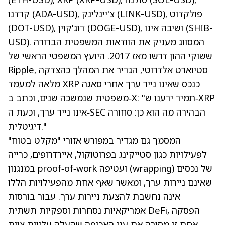
, פולקדוט
(LINK-USD)
, צ'יינלינק
(ADA-USD)
קרדנו
, ושיבה אינו (SHIB-
(DOGE-USD)
, דוג'קוין
(DOT-USD)
USD). המסווג מעניק את הוודאות המשפטית הברורה
ששוקי ההון דרשו מאז 2017. היועץ המשפטי הראשי של
Ripple, סטיוארט אלדרוטי, הגדיר את המהלך כהצדקה
מלאה למעמד XRP כנכס שאינו נייר ערך אחרי סאגה
"תמיד ידענו ש‑XRP
משפטית שנמשכה שנים, וכתב ב‑X:
אינו נייר ערך, וכעת ה‑SEC הבהירה מה הוא כן: סחורה
דיגיטלית."
המסמך גם מגדיר במפורש אזורי "מקלט בטוח"
לפעילויות כגון סטייקינג בפרוטוקול, איירדרופים, כרייה
במנגנון proof‑of‑work ועטיפה (wrapping) של נכסים
שאינם ניירות ערך, ומאשר שאף אחת מהפעילויות הללו
אינה נחשבת להצעת ניירות ערך. עבור בורסות
אמריקאיות נסחרות וספקיות תשתית DeFi, הפסקה
אחת זו מסירה את ענן האכיפה שהעלה עלויות ציות