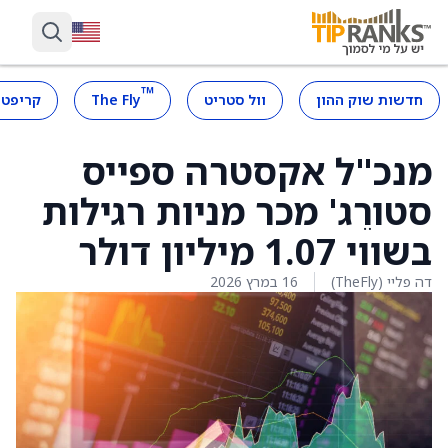
™
חדשות שוק ההון
וול סטריט
The Fly
קריפטו
מנכ"ל אקסטרה ספייס
סטורֵג' מכר מניות רגילות
בשווי 1.07 מיליון דולר
דה פליי (TheFly)
16 במרץ 2026