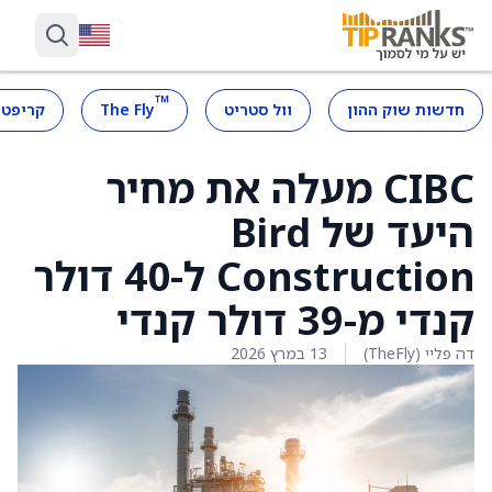
™
חדשות שוק ההון
וול סטריט
The Fly
קריפטו
CIBC מעלה את מחיר
היעד של Bird
Construction ל-40 דולר
קנדי מ-39 דולר קנדי
דה פליי (TheFly)
13 במרץ 2026