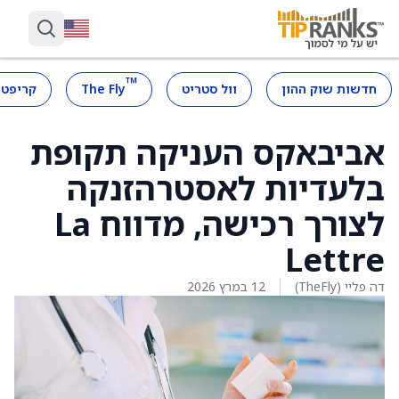
™
חדשות שוק ההון
וול סטריט
The Fly
קריפטו
אביבאקס העניקה תקופת
בלעדיות לאסטרהזנקה
לצורך רכישה, מדווח La
Lettre
דה פליי (TheFly)
12 במרץ 2026