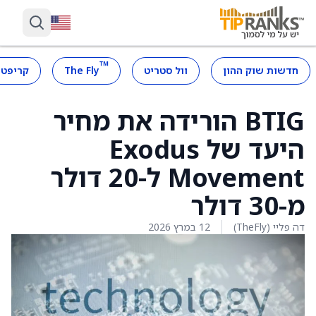
™
חדשות שוק ההון
וול סטריט
The Fly
קריפטו
BTIG הורידה את מחיר
היעד של Exodus
Movement ל-20 דולר
מ-30 דולר
דה פליי (TheFly)
12 במרץ 2026