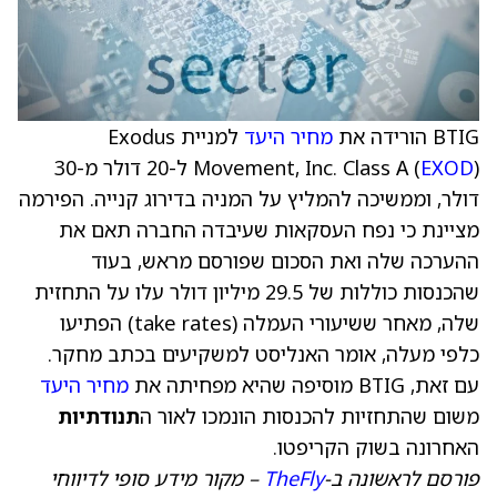
BTIG הורידה את
מחיר היעד
למניית Exodus
EXOD
Movement, Inc. Class A (
) ל-20 דולר מ-30
דולר, וממשיכה להמליץ על המניה בדירוג קנייה. הפירמה
מציינת כי נפח העסקאות שעיבדה החברה תאם את
ההערכה שלה ואת הסכום שפורסם מראש, בעוד
שהכנסות כוללות של 29.5 מיליון דולר עלו על התחזית
שלה, מאחר ששיעורי העמלה (take rates) הפתיעו
כלפי מעלה, אומר האנליסט למשקיעים בכתב מחקר.
עם זאת, BTIG מוסיפה שהיא מפחיתה את
מחיר היעד
משום שהתחזיות להכנסות הונמכו לאור ה
תנודתיות
האחרונה בשוק הקריפטו.
פורסם לראשונה ב-
TheFly
– מקור מידע סופי לדיווחי