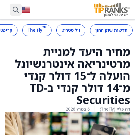
™
חדשות שוק ההון
וול סטריט
The Fly
קריפטו
מחיר היעד למניית
מרטינריאה אינטרנשיונל
הועלה ל־15 דולר קנדי
מ־14 דולר קנדי ב‑TD
Securities
דה פליי (TheFly)
6 במרץ 2026