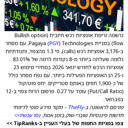
נרשמה זרימת אופציות רכש חיובית (Bullish option
flow) במניית Pagaya (
PGY
) Technologies, עם מסחר
ב-3,176 אופציות רכש (calls), פי 1.3 מהצפוי, ותנודתיות
גלומה שעלתה ביותר מ-8 נקודות לרמה של 83.01%.
אופציות הרכש לחודש ינואר 2026 במחירי מימוש 23
ו-25 הן האופציות הפעילות ביותר, עם נפח מסחר כולל
של כ-1,900 חוזים באותם סטרייקים. יחס פוט/קול
(Put/Call Ratio) עומד על 0.27. פרסום הדוח צפוי ב-12
בפברואר.
פורסם לראשונה ב-
TheFly
– מקור מידע סופי לדיווחי
חדשות פיננסיות שוברי-שוק בזמן אמת.
נסו עכשיו>>
צפו במניות החמות של בעלי העניין ב-TipRanks >>