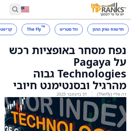
™
חדשות שוק ההון
וול סטריט
The Fly
קריפטו
נפח מסחר באופציות רכש
על Pagaya
Technologies גבוה
מהרגיל ובסנטימנט חיובי
דה פליי (TheFly)
31 בדצמבר 2025