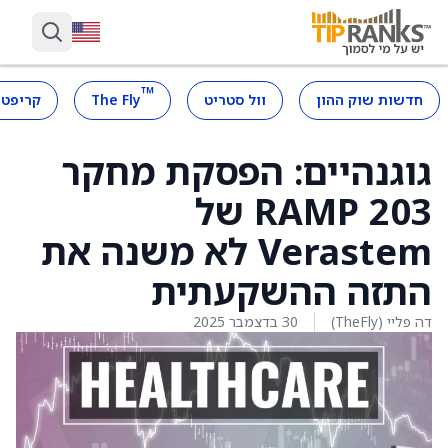
™
חדשות שוק ההון
וול סטריט
The Fly
קריפטו
גוגנהיים: הפסקת מחקר
RAMP 203 של
Verastem לא משנה את
התזה ההשקעתית
דה פליי (TheFly)
30 בדצמבר 2025