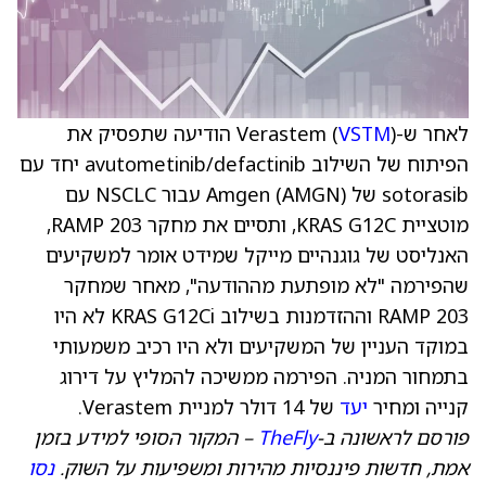
לאחר ש-Verastem (
VSTM
) הודיעה שתפסיק את
הפיתוח של השילוב avutometinib/defactinib יחד עם
sotorasib של Amgen (AMGN) עבור NSCLC עם
מוטציית KRAS G12C, ותסיים את מחקר RAMP 203,
האנליסט של גוגנהיים מייקל שמידט אומר למשקיעים
שהפירמה "לא מופתעת מההודעה", מאחר שמחקר
RAMP 203 וההזדמנות בשילוב KRAS G12Ci לא היו
במוקד העניין של המשקיעים ולא היו רכיב משמעותי
בתמחור המניה. הפירמה ממשיכה להמליץ על דירוג
קנייה ומחיר
יעד
של 14 דולר למניית Verastem.
פורסם לראשונה ב-
TheFly
– המקור הסופי למידע בזמן
אמת, חדשות פיננסיות מהירות ומשפיעות על השוק.
נסו