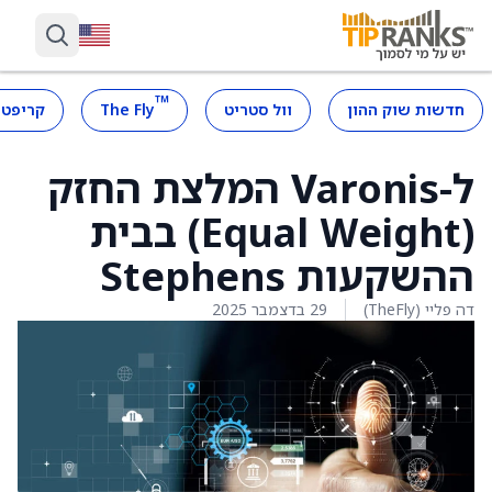
™
חדשות שוק ההון
וול סטריט
The Fly
קריפטו
ל-Varonis המלצת החזק
(Equal Weight) בבית
ההשקעות Stephens
דה פליי (TheFly)
29 בדצמבר 2025