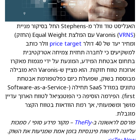
האנליסט טוד וולר מ-Stephens החל בסיקור מניית
VRNS
Varonis (
) עם המלצת Equal Weight (החזק)
ומחיר יעד של 40 דולר
price target
וולר כותב
למשקיעים כי לחברה תחזית צמיחה אטרקטיבית
בתחום אבטחת המידע, המונעת על ידי מגמות מאקרו
ארוכות טווח חזקות. הוא מציין ש-Varonis היא מובילה
מבוססת בשוק, שפועלת כיום כפלטפורמת אבטחת
נתונים במודל SaaS תחילה (Software-as-a-Service-
first). הפירמה הוסיפה כי הפוטנציאל לטווח הארוך עדיין
מושך ומשמעותי, אך רמת הוודאות בטווח הקצר
מוגבלת.
פורסם לראשונה ב-
TheFly
– מקור מידע סופי / סמכות
עליונה לחדשות פיננסיות בזמן אמת שמניעות את השוק.
Try Now>>