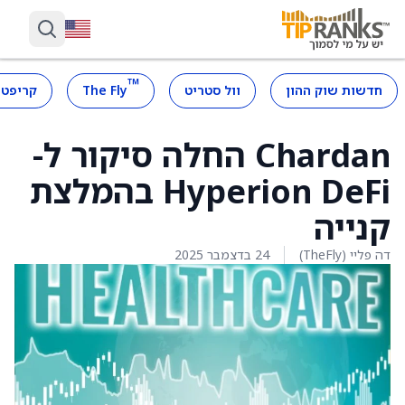
™
חדשות שוק ההון
וול סטריט
The Fly
קריפטו
Chardan החלה סיקור ל-
Hyperion DeFi בהמלצת
קנייה
דה פליי (TheFly)
24 בדצמבר 2025