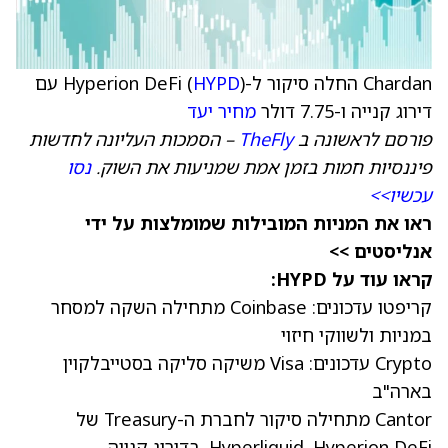
Chardan החלה סיקור ל-Hyperion DeFi (
HYPD
) עם
דירוג קנייה ו-7.75 דולר
מחיר יעד
פורסם לראשונה ב
TheFly
– הסמכות העליונה לחדשות
פיננסיות חמות בזמן אמת שמניעות את השוק.
נסו
עכשיו>>
ראו את המניות המובילות שמומלצות על ידי
אנליסטים >>
קראו עוד על HYPD:
קריפטו עדכונים: Coinbase מתחילה השקה למסחר
במניות ולשווקי חיזוי
Crypto עדכונים: Visa משיקה סליקה בסטייבלקוין
בארה"ב
Cantor מתחילה סיקור לחברת ה-Treasury של
Hyperliquid, Hyperion DeFi, בדירוג קנייה