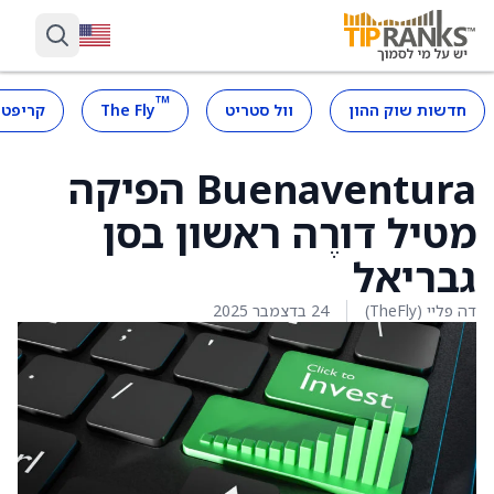
™
חדשות שוק ההון
וול סטריט
The Fly
קריפטו
Buenaventura הפיקה
מטיל דורֶה ראשון בסן
גבריאל
דה פליי (TheFly)
24 בדצמבר 2025