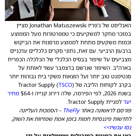
האנליסט של ג'פריז Jonathan Matuszewski מציין
במזכר מחקר למשקיעים כי טמפרטורות מעל הממוצע
וכמות משקעים מתחת לממוצע מרסנות את הביקוש
ברבעון הרביעי. עם זאת, נתוני סקרים כלכליים עדכניים
מצביעים על שיפור בבסיס הכלכלי של הכלכלה הכפרית
בארה"ב. השיפור שנרשם בדצמבר עשוי לאותת על
סנטימנט טוב יותר ועל הוצאות משקי בית גבוהות יותר
בקרב לקוחות הליבה של Tractor Supply (
)
TSCO
בשנת 2026, לפי הפירמה, שלה דירוג קנייה ו-$64
מחיר
יעד
למניית Tractor Supply.
פורסם לראשונה באתר
TheFly
– הסמכות העליונה
לחדשות פיננסיות חמות בזמן אמת שמזיזות את השוק.
נסו עכשיו>>
ראו את המניות המובילות שמומלצות על ידי