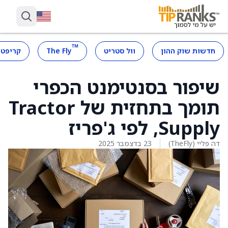
™
חדשות שוק ההון
וול סטריט
The Fly
קריפטו
שיפור בסנטימנט הכפרי
תומך בתחזית של Tractor
Supply, לפי ג'פריז
דה פליי (TheFly)
23 בדצמבר 2025