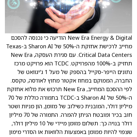
New Era Energy & Digital הודיעה כי נכנסה להסכם
מחייב לרכישת אחזקת ה-50% של Sharon AI ב-Texas
Critical Data Centers. עם סגירת העסקה, New Era
תחזיק ב-100% מהפרויקט. TCDC הוא פרויקט מרכז
נתונים הייפר-סקייל בהספק של מעל 1 ג'יגוואט של
החברה, הממוקם במחוז אקטור מחוץ לאודסה, טקסס.
לפי ההסכם המחייב, New Era תרכוש את מלוא אחזקת
ה-50% של Sharon AI ב-TCDC בתמורה כוללת של 70
מיליון דולר, המובנית כשילוב של מזומן, הון מניות ושטר
חוב בכיר ומובטח הניתן להמרה. התמורה של 70 מיליון
דולר בנויה כך: תשלום מזומן מיידי של 10 מיליון דולר,
שצפוי להיות ממומן באמצעות הלוואות או הסדרי מימון