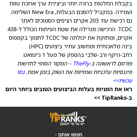
בקבלת החלטות ברורה יותר וביצירת ערך ארוכת טווח
ועמידה. במקביל להסכם הבעלות, New Era השלימה
גם רכישת עוד 203 אקרים רציפים הסמוכים לאתר
TCDC. הרכישה מגדילה את שטח הפיתוח הכולל ל-438
אקרים, ומחזקת את יכולתה של TCDC לתמוך בקמפוס
בינה מלאכותית ומחשוב עתיר ביצועים (HPC)
רחב-היקף ורב-שלבי בהספק של מעל 1 ג'יגוואט.
פורסם לראשונה ב-
TheFly
– המקור הסופי לחדשות
פיננסיות עדכניות שמזיזות את השוק בזמן אמת.
נסו
עכשיו>>
ראו את המניות בעלות הביצועים הטובים ביותר היום
ב-TipRanks >>
חפשו אותנו -