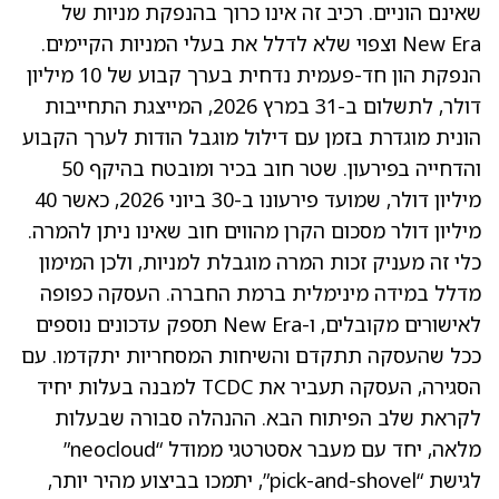
שאינם הוניים. רכיב זה אינו כרוך בהנפקת מניות של
New Era וצפוי שלא לדלל את בעלי המניות הקיימים.
הנפקת הון חד-פעמית נדחית בערך קבוע של 10 מיליון
דולר, לתשלום ב-31 במרץ 2026, המייצגת התחייבות
הונית מוגדרת בזמן עם דילול מוגבל הודות לערך הקבוע
והדחייה בפירעון. שטר חוב בכיר ומובטח בהיקף 50
מיליון דולר, שמועד פירעונו ב-30 ביוני 2026, כאשר 40
מיליון דולר מסכום הקרן מהווים חוב שאינו ניתן להמרה.
כלי זה מעניק זכות המרה מוגבלת למניות, ולכן המימון
מדלל במידה מינימלית ברמת החברה. העסקה כפופה
לאישורים מקובלים, ו-New Era תספק עדכונים נוספים
ככל שהעסקה תתקדם והשיחות המסחריות יתקדמו. עם
הסגירה, העסקה תעביר את TCDC למבנה בעלות יחיד
לקראת שלב הפיתוח הבא. ההנהלה סבורה שבעלות
מלאה, יחד עם מעבר אסטרטגי ממודל “neocloud”
לגישת “pick-and-shovel”, יתמכו בביצוע מהיר יותר,