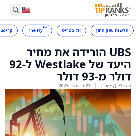
™
חדשות שוק ההון
וול סטריט
The Fly
קריפטו
UBS הורידה את מחיר
היעד של Westlake ל-92
דולר מ-93 דולר
דה פליי (TheFly)
23 בדצמבר 2025