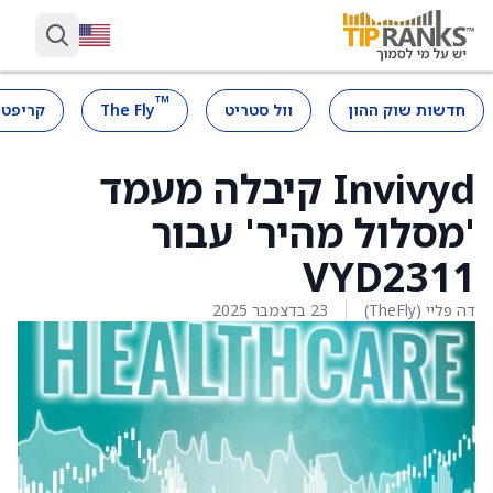
™
חדשות שוק ההון
וול סטריט
The Fly
קריפטו
Invivyd קיבלה מעמד
'מסלול מהיר' עבור
VYD2311
דה פליי (TheFly)
23 בדצמבר 2025