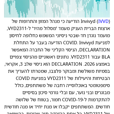
IVVD
Invivyd (
) הודיעה כי מנהל המזון והתרופות של
ארצות הברית העניק מעמד 'מסלול מהיר' ל‑VYD2311,
מועמד נוגדן חד‑שבטי ניסיוני המשמש כחלופה לחיסון
למניעת COVID. Invivyd הודיעה בעבר על התחלת
DECLARATION, הניסוי הקליני של החברה המאפשר
BLA עבור VYD2311. נתונים ראשוניים מהניסוי צפויים
באמצע 2026. DECLARATION הוא ניסוי שלב 3, אקראי,
בסמיות משולשת ומבוקר פלצבו, שמטרתו להעריך את
הבטיחות והיעילות של VYD2311 במניעת COVID
סימפטומטי באוכלוסייה רחבה של משתתפים, כולל
מבוגרים ובני נוער, עם ובלי גורמי סיכון בסיסיים
להתקדמות ל‑COVID‑19 חמור, בטווח של שלושה
חודשים. המשתתפים יקבלו או מנת יחיד או מנה חודשית
של VYD2311, כל אחת בהזרקה תוך‑שרירית, בהשוואה