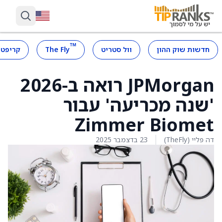
™
חדשות שוק ההון
וול סטריט
The Fly
קריפטו
JPMorgan רואה ב-2026
'שנה מכריעה' עבור
Zimmer Biomet
דה פליי (TheFly)
23 בדצמבר 2025