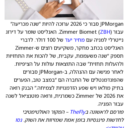
JPMorgan סבור כי 2026 ערוכה להיות “שנה מכריעה”
עבור Zimmer Biomet (
ZBH
). האנליסט שומר על דירוג
נייטרלי למניה עם
מחיר יעד
של 100 דולר. לדברי
האנליסט בכתב מחקר, משקיעים רוצים ש-Zimmer
תספק “שנה משעממת, עקבית, של להכות את התחזיות
ולהעלות תחזית” שבה התוצאות עולות על הציפיות.
לאחר פגישה עם ההנהלה, ב-JPMorgan סבורים
שהפונדמנטלים של החברה הם “במצב טוב, הפערים
בתיק מולאו ויש שפע הזדמנויות לצמיחה.” הבנק רואה
את 2026 של Zimmer כשמרנית, ורואה פוטנציאל לשנה
עבור המניה.
פורסם לראשונה ב
TheFly
– המקור האולטימטיבי
לחדשות פיננסיות בזמן אמת שמזיזות את השוק.
נסו
עכשיו>>