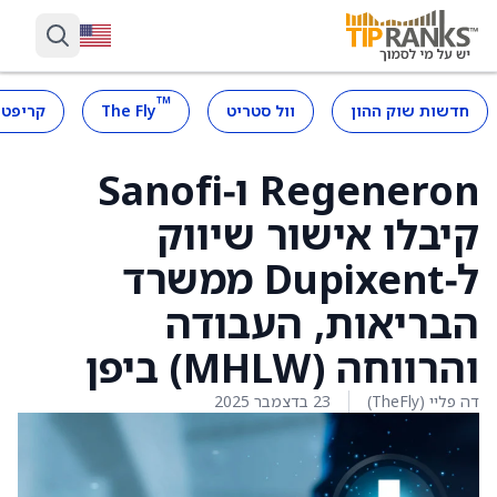
™
חדשות שוק ההון
וול סטריט
The Fly
קריפטו
Regeneron ו‑Sanofi
קיבלו אישור שיווק
ל‑Dupixent ממשרד
הבריאות, העבודה
והרווחה (MHLW) ביפן
דה פליי (TheFly)
23 בדצמבר 2025