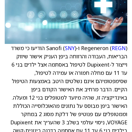
) ו‑Sanofi (
REGN
Regeneron (
SNY
) הודיעו כי משרד
הבריאות, העבודה והרווחה ביפן העניק אישור שיווק
וייצור ל‑Dupixent לטיפול באסתמה אצל ילדים בני 6
עד 11 עם מחלה חמורה או עמידה לטיפול,
שסימפטומיהם אינם נשלטים היטב באמצעות הטיפול
הקיים. הדבר מרחיב את האישור הקודם ביפן
באינדיקציה זו, שהיה מיועד למטופלים בני 12 ומעלה.
האישור ביפן מבוסס על נתונים מהאוכלוסייה הכוללת
וממטופלים עם פנוטיפ של דלקת מסוג 2 במחקר
VOYAGE, ניסוי עולמי בשלב 3 שהעריך את Dupixent
בילדים בני 6 עד 11 עם אסתמה בדרגה בינונית‑קשה