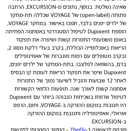
שאינה נשלטת. בנוסף, נתונים מ‑EXCURSION, הרחבה
פתוחה (open-label) של VOYAGE שכללה תת‑מחקר
של ילדים יפנים בלבד, תמכו באישור. במחקר VOYAGE,
הוספת Dupixent לטיפול הסטנדרטי באסתמה הפחיתה
באופן משמעותי החמרות קשות ושיפרה את תפקוד
הריאות באוכלוסייה הכוללת, בקרב בעלי דלקת מסוג 2,
ובקרב מטופלים עם רמות מוגברות של אאוזינופילים
בדם, בהשוואה לפלצבו. בתת‑המחקר של ילדים יפנים,
Dupixent שיפר את תפקוד הריאות לעומת קו הבסיס
לאחר 12 שבועות והוביל לשיעור נמוך של החמרות
אסתמה קשות לאורך שנה. תופעות הלוואי הקשורות
לטיפול שדווחו בשכיחות הגבוהה ביותר עם Dupixent
היו תגובות במקום ההזרקה ב‑VOYAGE, וחום, הרפס
אוראלי, אאוזינופיליה ותגובות במקום ההזרקה
ב‑EXCURSION.
פורסם לראשונה ב‑
TheFly
– המקור הסמכותי לחדשות