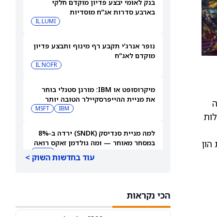
בנק לאומי יבצע פדיון מוקדם חלקי
בארבע סדרות אג”ח מוסדיות
IL:LUMI
נופר אנרג’י תקבע רף מינוף ותבצע פדיון
מוקדם לאג”ח
IL:NOFR
מיקרוסופט או IBM: מורגן סטנלי בוחר
את מניית ההייפרסקיילר הטובה יותר
 מניות רגילות של LanzaJet, מה
לקנייה עכשיו
IBM
MSFT
מניות הרגילות
למה מניית סנדיסק (SNDK) ירדה ב-8%
הון
במסחר מאוחר — ומה גולדמן זאקס רואה
בהמשך
SNDK
עוד בחדשות השוק >
למה מניית SoundHound AI מזנקת
במסחר המאוחר — ומה וול סטריט מצפה
הכי נקראות
שיקרה בהמשך
SOUN