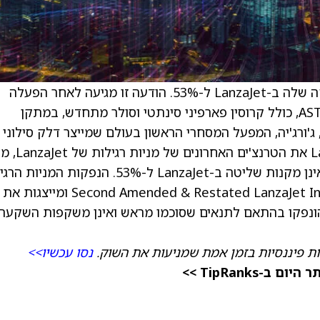
) “הודיעה על הגדלת ההחזקה שלה ב-LanzaJet ל-53%. הודעה זו מגיעה לאחר הפעלה
מוצלחת וייצור של דלקים ברי-קיימא מאושרי ASTM, כולל קרוסין פארפיני סינתטי וסולר מתחדש, במתקן
Freedo של LanzaJet בסופרטן, ג'ורג'יה, המפעל המסחרי הראשון בעולם שמייצר דלק סילוני
מאתנול. ב-16 בדצמבר 2025 קיבלה LanzaTech את הטרנצ'ים האחרונים של
שמביא את אחוז ההחזקה של החברה וזכויות שאינן מקנות שליטה ב-LanzaJet ל-53%. הנפקות ה
הללו בוצעו בהתאם ל-Second Amended & Restated LanzaJet Investment Agreement ומייצגות את
 הונפקו בהתאם לתנאים שסוכמו מראש ואינן משקפות השקעת 
ת פיננסיות בזמן אמת שמניעות את השוק.
נסו עכשיו>>
TipRanks >>