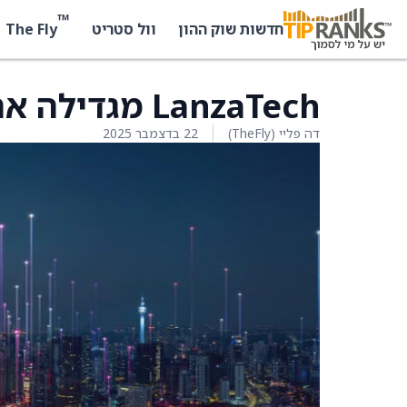
™
The Fly
חדשות שוק ההון
וול סטריט
LanzaTech מגדילה את ההחזקה ב-LanzaJet
דה פליי (TheFly)
22 בדצמבר 2025