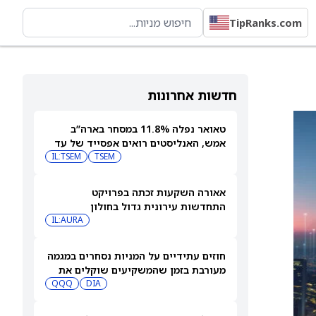
TipRanks.com
חדשות אחרונות
טאואר נפלה 11.8% במסחר בארה”ב
אמש, האנליסטים רואים אפסייד של עד
IL:TSEM
TSEM
63%
אאורה השקעות זכתה בפרויקט
התחדשות עירונית גדול בחולון
IL:AURA
חוזים עתידיים על המניות נסחרים במגמה
מעורבת בזמן שהמשקיעים שוקלים את
DIA
שיא הסגירה של הדאו ואת השיחות בין
QQQ
ארה"ב לאיראן