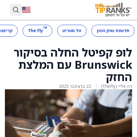
™
חדשות שוק ההון
וול סטריט
The Fly
קריפטו
לופ קפיטל החלה בסיקור
Brunswick עם המלצת
החזק
דה פליי (TheFly)
22 בדצמבר 2025