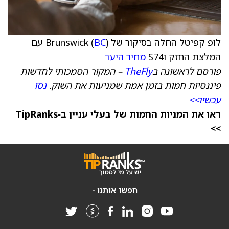
לופ קפיטל החלה בסיקור של Brunswick (
BC
) עם
המלצת החזק ו$74
מחיר היעד
פורסם לראשונה ב
TheFly
– המקור הסמכותי לחדשות
פיננסיות חמות בזמן אמת שמניעות את השוק.
נסו
עכשיו>>
ראו את המניות החמות של בעלי עניין ב‑TipRanks
>>
חפשו אותנו -