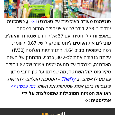
סנטימנט מעורב באופציות על טארגט (
TGT
), כשהמניה
יורדת ב-2.33 דולר לכ-95.67 דולר. מחזור המסחר
באופציות קל יחסית, עם 37 אלף חוזים שנסחרו, והקולים
מובילים את הפוטים ליחס פוט/קול של 0.67, לעומת
רמה טיפוסית סביב 1.64. התנודתיות הגלומה (IV30)
עלתה בנקודה אחת לכ-30.2, ברביע התחתון של השנה
האחרונה, ומרמזת על תנועה יומית צפויה של 1.82 דולר.
סקיו פוט-קול השתטח, מה שמרמז על טון חיובי מתון.
פורסם לראשונה ב
TheFly
– הסמכות העליונה לחדשות
פיננסיות בזמן אמת שמניעות את השוק.
נסו עכשיו >>
ראו את המניות המובילות שמומלצות על ידי
אנליסטים >>