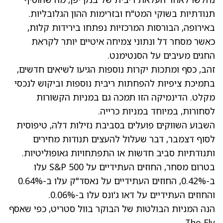
תנודתיות בשוקי המט"ח ובזרימות ההון הגלובליות.
באירופה, הבורסות המרכזיות נפתחו בירידות קלות,
כאשר מסחר דל ונתוני צמיחה איטיים יותר לקראת
החגים מעיבים על הסנטימנט.
זהב, כסף ומתכות יקרות נוספות הגיעו לשיאים חדשים,
בתמיכת ציפיות להפחתות ריבית נוספות וביקוש לנכסי
מקלט. הדינמיקה הזו תמכה גם במניות הקשורות
לסחורות, במיוחד במניות כרייה.
השבוע השווקים פועלים בסביבת נזילות דלה, טיפוסית
לסוף דצמבר, דבר שעלול להעצים תנודות מחירים
ותנודתיות סביב חדשות או התפתחויות גאופוליטיות.
בטרום מסחר, החוזים העתידיים על S&P 500 עלו
ב-0.42%, החוזים העתידיים על נאסד"ק עלו ב-0.64%
והחוזים העתידיים על דאו ג'ונס עלו ב-0.06%.
הנה המניות הבולטות של הבוקר בוול סטריט, כפי שאסף
The Fly.