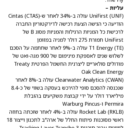
עליות –
) עולה ב-34% לאחר ש-Cintas
UNF
(
UniFirst
)
CTAS
(
הודיעה כי הגישה הצעת רכישה לדירקטוריון החברה
לרכישת כל המניות הרגילות והמניות מסוג B של
UniFirst תמורת 275 דולר למניה במזומן
TE
(
T1 Energy
) עולה ב-9% לאחר שחתמה על הסכם
לשלוש שנים לאספקת מינימום של 900 מגה-ואט של
מודולים סולאריים ליצרנית החשמל הפרטית Treaty
Oak Clean Energy
CWAN
(
Clearwater Analytics
) עולה ב-8% לאחר
שנכנסה להסכם סופי להירכש בעסקה בשווי של כ-8.4
מיליארד דולר על ידי קבוצת משקיעים בהובלת
Permira ו-Warburg Pincus
RKLB
(
Rocket Lab
) עולה ב-4% לאחר שזכתה בחוזה
ראשי מסוכנות פיתוח החלל של ארה"ב לתכנון וייצור 18
לוויינים עבור תוכנית Tracking Layer Tranche 3