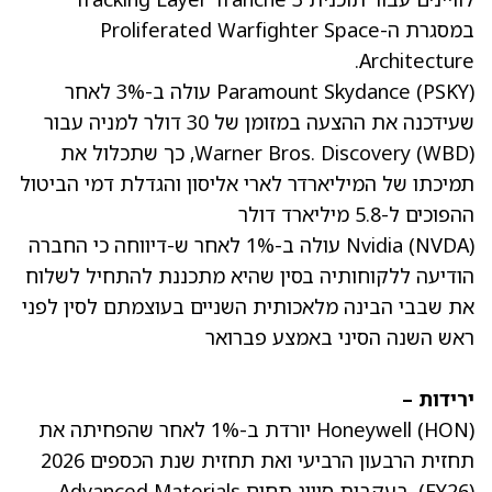
במסגרת ה-Proliferated Warfighter Space
Architecture.
PSKY
(
Paramount Skydance
) עולה ב-3% לאחר
שעידכנה את ההצעה במזומן של 30 דולר למניה עבור
(WBD)
Warner Bros. Discovery
, כך שתכלול את
תמיכתו של המיליארדר לארי אליסון והגדלת דמי הביטול
ההפוכים ל-5.8 מיליארד דולר
) עולה ב-1% לאחר ש-
NVDA
(
Nvidia
דיווחה
כי החברה
הודיעה ללקוחותיה בסין שהיא מתכננת להתחיל לשלוח
את שבבי הבינה מלאכותית השניים בעוצמתם לסין לפני
ראש השנה הסיני באמצע פברואר
ירידות –
HON
(
Honeywell
) יורדת ב-1% לאחר שהפחיתה את
תחזית הרבעון הרביעי ואת תחזית שנת הכספים 2026
(FY26), בעקבות סיווג תחום Advanced Materials