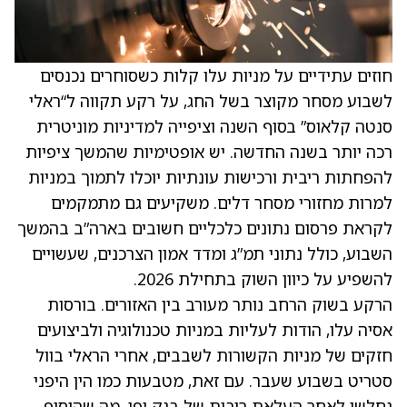
חוזים עתידיים על מניות עלו קלות כשסוחרים נכנסים
לשבוע מסחר מקוצר בשל החג, על רקע תקווה ל“ראלי
סנטה קלאוס” בסוף השנה וציפייה למדיניות מוניטרית
רכה יותר בשנה החדשה. יש אופטימיות שהמשך ציפיות
להפחתות ריבית ורכישות עונתיות יוכלו לתמוך במניות
למרות מחזורי מסחר דלים. משקיעים גם מתמקמים
לקראת פרסום נתונים כלכליים חשובים בארה”ב בהמשך
השבוע, כולל נתוני תמ”ג ומדד אמון הצרכנים, שעשויים
להשפיע על כיוון השוק בתחילת 2026.
הרקע בשוק הרחב נותר מעורב בין האזורים. בורסות
אסיה עלו, הודות לעליות במניות טכנולוגיה ולביצועים
חזקים של מניות הקשורות לשבבים, אחרי הראלי בוול
סטריט בשבוע שעבר. עם זאת, מטבעות כמו הין היפני
נחלשו לאחר העלאת ריבית של בנק יפן, מה שהוסיף