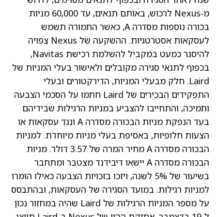
מ‑Nexus לרכוש, באותם תנאים, עד 60,000 מניות
בכורה נוספות מסדרה A, כאשר התמורה תשמש
לעסקאות אסטרטגיות. ההשקעה של Nexus צפויה
להיסגר כמעט במקביל להשלמת רכישת Navitas,
בכפוף לתנאי סגירה מקובלים ולאישור בעלי המניות של
Laird. חלק מבעלי המניות, הדירקטורים ובעלי
התפקידים הבכירים של Laird חתמו על הסכמי הצבעה
ותמיכה, והתחייבו להצביע במניות הרגילות שבידיהם
בעד הנפקת מניות הבכורה מסדרה A ונגד עסקאות או
הצעות חלופיות, באסיפת בעלי מניות מיוחדת. למניות
הבכורה מסדרה A מחיר המרה של 3.57 דולר. מניות
הבכורה מסדרה A יישאו דיבידנד מצטבר ומתחבר
בשיעור של 5% לשנה, ויזכו בזכויות הצבעה כאילו הומרו
למניות רגילות. במועד הסגירה של העסקאות, ובהתבסס
על מספר המניות הרגילות של Laird שהיה במחזור נכון
ל‑19 בדצמבר, אחזקת ההון של Nexus ב‑Laird תייצג,