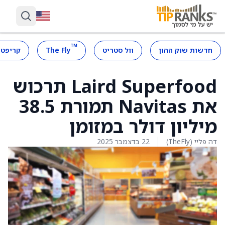
™
חדשות שוק ההון
וול סטריט
The Fly
קריפטו
Laird Superfood תרכוש
את Navitas תמורת 38.5
מיליון דולר במזומן
דה פליי (TheFly)
22 בדצמבר 2025