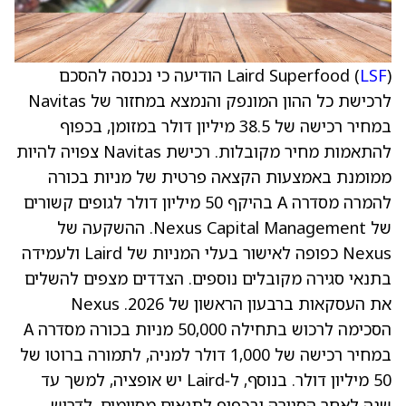
LSF
Laird Superfood (
) הודיעה כי נכנסה להסכם
לרכישת כל ההון המונפק והנמצא במחזור של Navitas
במחיר רכישה של 38.5 מיליון דולר במזומן, בכפוף
להתאמות מחיר מקובלות. רכישת Navitas צפויה להיות
ממומנת באמצעות הקצאה פרטית של מניות בכורה
להמרה מסדרה A בהיקף 50 מיליון דולר לגופים קשורים
של Nexus Capital Management. ההשקעה של
Nexus כפופה לאישור בעלי המניות של Laird ולעמידה
בתנאי סגירה מקובלים נוספים. הצדדים מצפים להשלים
את העסקאות ברבעון הראשון של 2026. Nexus
הסכימה לרכוש בתחילה 50,000 מניות בכורה מסדרה A
במחיר רכישה של 1,000 דולר למניה, לתמורה ברוטו של
50 מיליון דולר. בנוסף, ל‑Laird יש אופציה, למשך עד
שנה לאחר הסגירה ובכפוף לתנאים מסוימים, לדרוש