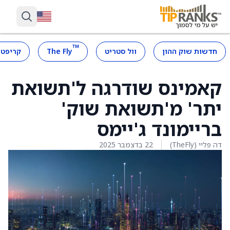
™
חדשות שוק ההון
וול סטריט
The Fly
קריפטו
קאמינס שודרגה ל'תשואת
יתר' מ'תשואת שוק'
בריימונד ג'יימס
דה פליי (TheFly)
22 בדצמבר 2025