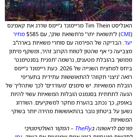
האנליסט Tim Thein מריימונד ג'יימס שדרג את קאמינס
(
CMI
) ל'תשואת יתר' מ'תשואת שוק', עם $585
מחיר
יעד
. הבדיקה של הפירמה עם סוחרי משאיות בארה"ב
מצביעה כי אף שהטון לטווח הקרוב זהיר, ומשקף מיתון
ממושך בהובלת מטענים, נרשמה 'תפנית בסנטימנט'
ביחס למחצית השנייה של 2026. כעת ריימונד ג'יימס
רואה 'ניצני תקווה' להתאוששות עתידית בתעריפי
הובלת המשאיות. יש סימנים 'מעודדים' לכך שתהליך של
הגעה לתחתית בסגמנט הובלות המשאיות עשוי להיות
באופק, כך נכתב בהערת מחקר למשקיעים. השדרוג
נשען על ביטחון גובר בהתאוששות מהירה יותר בשוקי
המשאיות.
פורסם לראשונה ב
TheFly
– המקור האולטימטיבי
לחדשות פיננסיות בזמן אמת שמניעות את השוק.
נסו