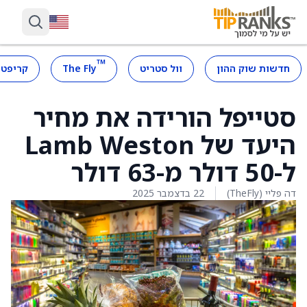
™
חדשות שוק ההון
וול סטריט
The Fly
קריפטו
סטייפל הורידה את מחיר
היעד של Lamb Weston
ל-50 דולר מ-63 דולר
דה פליי (TheFly)
22 בדצמבר 2025