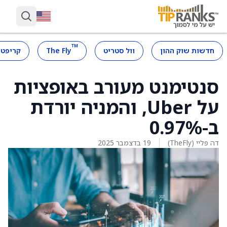
™
חדשות שוק ההון
וול סטריט
The Fly
קריפטו
סנטימנט מעורב באופציות
על Uber, והמניה יורדת
ב-0.97%
דה פליי (TheFly)
19 בדצמבר 2025