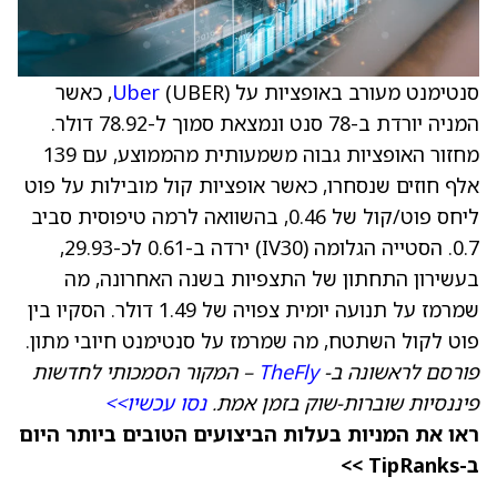
סנטימנט מעורב באופציות על
Uber
(UBER), כאשר
המניה יורדת ב-78 סנט ונמצאת סמוך ל-78.92 דולר.
מחזור האופציות גבוה משמעותית מהממוצע, עם 139
אלף חוזים שנסחרו, כאשר אופציות קול מובילות על פוט
ליחס פוט/קול של 0.46, בהשוואה לרמה טיפוסית סביב
0.7. הסטייה הגלומה (IV30) ירדה ב-0.61 לכ-29.93,
בעשירון התחתון של התצפיות בשנה האחרונה, מה
שמרמז על תנועה יומית צפויה של 1.49 דולר. הסקיו בין
פוט לקול השתטח, מה שמרמז על סנטימנט חיובי מתון.
פורסם לראשונה ב-
TheFly
– המקור הסמכותי לחדשות
פיננסיות שוברות-שוק בזמן אמת.
נסו עכשיו>>
ראו את המניות בעלות הביצועים הטובים ביותר היום
ב-TipRanks >>