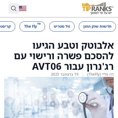
™
חדשות שוק ההון
וול סטריט
The Fly
קריפטו
אלבוטק וטבע הגיעו
להסכם פשרה ורישוי עם
רג'נרון עבור AVT06
דה פליי (TheFly)
19 בדצמבר 2025