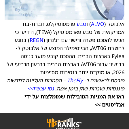
אלבוטק (
ALVO
) ו
טבע
פרמסוטיקלס, חברת-בת
אמריקאית של טבע פארמסוטיקל (TEVA), הודיעו כי
הגיעו להסכם פשרה ורישוי עם רג'נרון (
REGN
) בנוגע
להשקת AVT06, הביוסימילר המוצע של אלבוטק ל-
Eylea בארצות הברית. ההסכם קובע מועד כניסה
ברישיון עבור AVT06 בארצות הברית ברבעון הרביעי של
2026, או מוקדם יותר בנסיבות מסוימות.
פורסם לראשונה ב-
TheFly
– הסמכות העליונה לחדשות
פיננסיות שוברות שוק בזמן אמת.
נסו עכשיו>>
ראו את המניות המובילות שמומלצות על ידי
אנליסטים >>