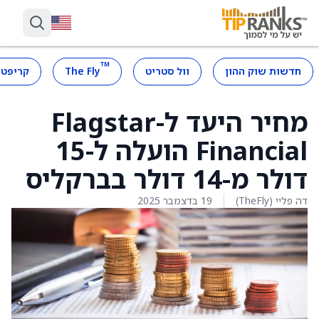
™
חדשות שוק ההון
וול סטריט
The Fly
קריפטו
מחיר היעד ל-Flagstar
Financial הועלה ל-15
דולר מ-14 דולר בברקליס
דה פליי (TheFly)
19 בדצמבר 2025