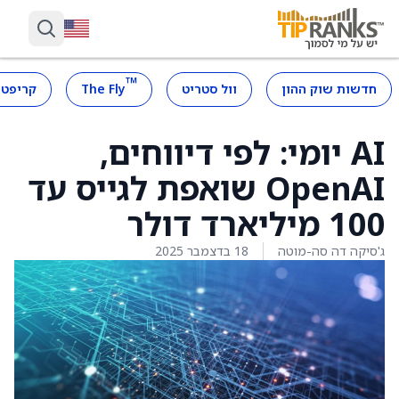
™
חדשות שוק ההון
וול סטריט
The Fly
קריפטו
AI יומי: לפי דיווחים,
OpenAI שואפת לגייס עד
100 מיליארד דולר
ג'סיקה דה סה-מוטה
18 בדצמבר 2025