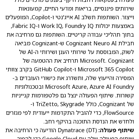
שירותים פיננסיים, בריאות ומדעי החיים, קמעונאות
וייצור. השותפות תשלב AI אייג'נטי ו-Copilot, המופעלים
באמצעות יכולות Work IQ, Foundry IQ ו-Fabric IQ,
בתוך תהליכי עבודה קריטיים. השותפות גם מרחיבה את
חבילת Cognizant Neuro AI ש-Cognizant מביאה
לשוק, המבוססת על שירותי הענן ושירותי ה-AI של
Microsoft. Cognizant תרחיב את ההטמעה של
Microsoft 365 Copilot ו-GitHub Copilot בקרב צוותי
המסירה והייעוץ שלה, ותשדרג את כישורי העובדים ב-
Microsoft Azure, Azure AI Foundry ובטכנולוגיות
קשורות. שיתוף הפעולה ינצל גם פלטפורמות קנייניות
של Cognizant, כולל TriZetto, Skygrade ו-
FlowSource, כדי להוביל התקדמות ייעודית לפי מגזרים
ולחדש את הנדסת התוכנה בהיקף רחב.
שיתוף פעולה:
DT
(
Dynatrace
) הודיעה כי הרחיבה את
שיתוף הפעולה שלה עם Google Cloud כדי להפוך