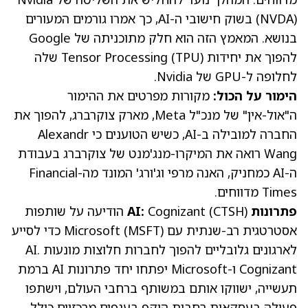
NVDA
(
) בשוק חישובי ה-AI, כך אמרו גורמים המעורים
בנושא. המאמץ הזה הוא חלק מתוכניתה של Google
להפוך את יחידות Tensor Processing (TPU) שלה
לחלופה ל-GPU של Nvidia.
הימור על הכול:
מקורות מפרטים את ההימור
ה"אול-אין" של מנכ"ל Meta, מארק צוקרברג, להפוך את
החברה למובילה ב-AI, כשיש הטוענים כי Alexandr
Wang רואה את המיקרו-מנג'מנט של צוקרברג בעבודת
ה-AI כמחניק, האנה מרפי וג'ורג' המונד מה-Financial
Times
מדווחים
.
פתרונות AI:
CTSH
(
Cognizant
) הודיעה על שותפות
אסטרטגית רב-שנתית עם Microsoft
MSFT
(
) כדי לסייע
לארגונים גלובליים להפוך לחברות חלוצות מונעות AI.
Cognizant ו-Microsoft יפתחו יחד פתרונות AI ברמת
תעשייה, ישווקו אותם במשותף ברחבי העולם, וישתפו
פעולה בעסקאות רחבות היקף בענפים מרכזיים כולל