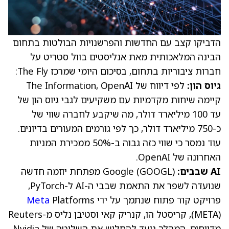
הדביקו קצב עם החדשות והפרשנויות הבולטות בתחום
הבינה המלאכותית מאת אנליסטים בוול סטריט על
חברות ציבוריות בתחום, בסיכום היומי שמרכז The Fly:
גיוס הון:
לפי דיווח של The Information, OpenAI
קיימה שיחות מקדמיות עם משקיעים לגבי גיוס הון של
עד 100 מיליארד דולר, מה שיקבע לחברה שווי של
כ-750 מיליארד דולר, כך לפי גורמים המעורים בדיונים.
עוד נמסר כי שווי כזה גבוה ב-50% ממכירת המניות
האחרונה של OpenAI.
AI שבבים:
Google
GOOGL
(
) מפתחת יוזמה חדשה
שנועדה לשפר את התאמת שבבי ה-AI ל-PyTorch,
פרויקט קוד פתוח שנתמך על ידי
Platforms
Meta
(META)
, קריסטל הו, קנריק קאי וסטיבן נליס מ-Reuters
מדווחים
. המהלך נועד להחליש את השליטה של Nvidia