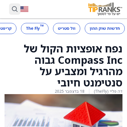
™
חדשות שוק ההון
וול סטריט
The Fly
קריפטו
נפח אופציות הקול של
Compass Inc גבוה
מהרגיל ומצביע על
סנטימנט חיובי
דה פליי (TheFly)
18 בדצמבר 2025