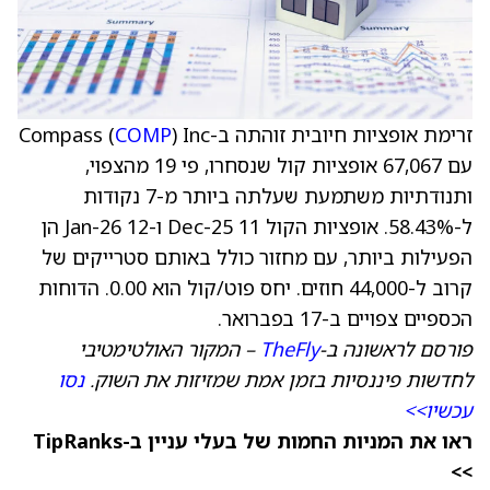
זרימת אופציות חיובית זוהתה ב-Compass (
) Inc
COMP
עם 67,067 אופציות קול שנסחרו, פי 19 מהצפוי,
ותנודתיות משתמעת שעלתה ביותר מ-7 נקודות
ל-58.43%. אופציות הקול Dec-25 11 ו-Jan-26 12 הן
הפעילות ביותר, עם מחזור כולל באותם סטרייקים של
קרוב ל-44,000 חוזים. יחס פוט/קול הוא 0.00. הדוחות
הכספיים צפויים ב-17 בפברואר.
פורסם לראשונה ב-
TheFly
– המקור האולטימטיבי
לחדשות פיננסיות בזמן אמת שמזיזות את השוק.
נסו
עכשיו>>
ראו את המניות החמות של בעלי עניין ב-TipRanks
>>