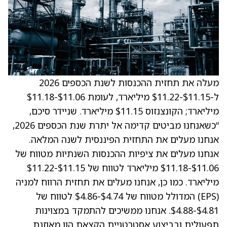
מעלה את תחזית ההכנסות לשנת הכספים 2026
ל-$11.15-$11.22 מיליארד, לעומת $11.06-$11.18
מיליארד; הקונצנזוס $11.15 מיליארד. שניידר סיכם,
“כשאנחנו מביטים קדימה אל יתרת שנת הכספים 2026,
אנחנו מעלים את התחזית הפיננסית לשנה המלאה.
אנחנו מעלים את ציפיות ההכנסות השנתיות מטווח של
$11.06-$11.18 מיליארד לטווח של $11.15-$11.22
מיליארד. כמו כן, אנחנו מעלים את תחזית הרווח למניה
(EPS) המדולל מטווח של $4.74-$4.86 לטווח של
$4.81-$4.88. אנחנו ממשיכים להתמקד במצוינות
תפעולית ובביצוע אסטרטגיית הקצאת הון מאוזנת.