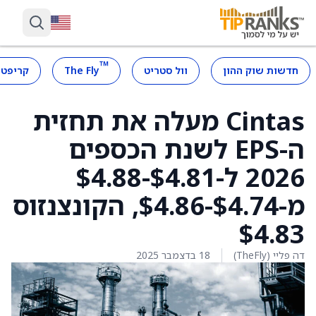
™
חדשות שוק ההון
וול סטריט
The Fly
קריפטו
Cintas מעלה את תחזית
ה-EPS לשנת הכספים
2026 ל-$4.81-$4.88
מ-$4.74-$4.86, הקונצנזוס
$4.83
דה פליי (TheFly)
18 בדצמבר 2025