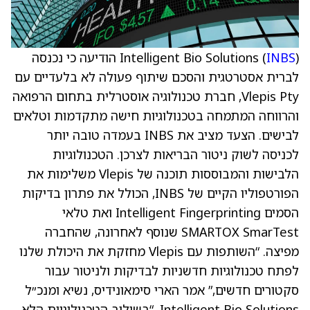
INBS
Intelligent Bio Solutions (
) הודיעה כי נכנסה
לברית אסטרטגית והסכם שיתוף פעולה לא בלעדיים עם
Vlepis Pty, חברת טכנולוגיה אוסטרלית בתחום הרפואה
והרווחה המתמחה בטכנולוגיות חישה מתקדמות וטלאים
לבישים. הצעד מציב את INBS בעמדה טובה יותר
לכניסה לשוק ניטור הבריאות לצרכן. הטכנולוגיות
הלבישות והמבוססות תוכנה של Vlepis משלימות את
הפורטפוליו הקיים של INBS, הכולל את פתרון בדיקות
הסמים Intelligent Fingerprinting ואת טלאי
SMARTOX SmarTest שנוסף לאחרונה, שהחברה
מפיצה. “השותפות עם Vlepis מחזקת את היכולת שלנו
לפתח טכנולוגיות חדשניות לבדיקות ולניטור עבור
סקטורים חדשים,” אמר הארי סימאונידיס, נשיא ומנכ״ל
Intelligent Bio Solutions. “בשילוב הטכנולוגיות הלא