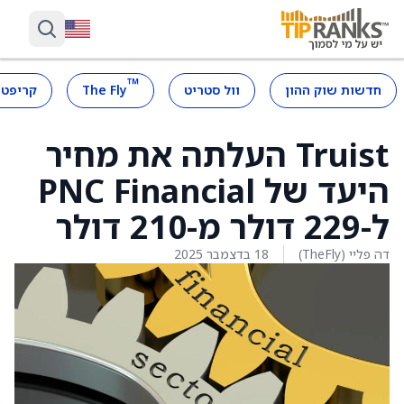
™
חדשות שוק ההון
וול סטריט
The Fly
קריפטו
Truist העלתה את מחיר
היעד של PNC Financial
ל-229 דולר מ-210 דולר
דה פליי (TheFly)
18 בדצמבר 2025