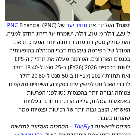
Truist העלתה את
מחיר יעד
של
Financial (PNC)
PNC
ל-229 דולר מ-210 דולר, ושומרת על דירוג החזק למניה.
זאת כחלק מסקירת מחקר רחבה יותר המעדכנת את
המודל של הפירמה בעקבות דברי ההנהלה בהופעותיה
בכנסים האחרונים. הפירמה מעלה את תחזית ה-EPS
לשנת הכספים 2026 (FY26) ב-25 סנט ל-18.40 דולר,
ואת תחזית 2027 (FY27) ב-50 סנט ל-20.80 דולר.
לדברי האנליסט למשקיעים בסקירה, השינויים משקפים
צמיחה גבוהה יותר בהכנסות נטו לפני הפרשות
באמצעות עמלות, עלייה הדרגתית יותר בעלויות
האשראי, וקצב גבוה יותר של רכישות עצמיות ממה
שהנחנו בעבר.
פורסם לראשונה ב
TheFly
– הסמכות העליונה לחדשות
פיננסיות בזמן אמת שמניעות את השוק.
נסו עכשיו>>