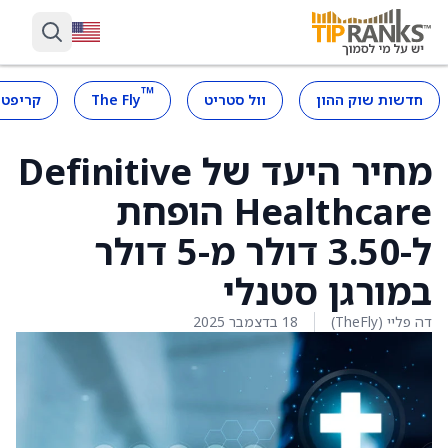
™
חדשות שוק ההון
וול סטריט
The Fly
קריפטו
מחיר היעד של Definitive
Healthcare הופחת
ל-3.50 דולר מ-5 דולר
במורגן סטנלי
דה פליי (TheFly)
18 בדצמבר 2025