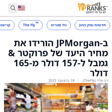
™
חדשות שוק ההון
וול סטריט
The Fly
קריפטו
ב-JPMorgan הורידו את
מחיר היעד של פרוקטר &
גמבל ל-157 דולר מ-165
דולר
דה פליי (TheFly)
18 בדצמבר 2025