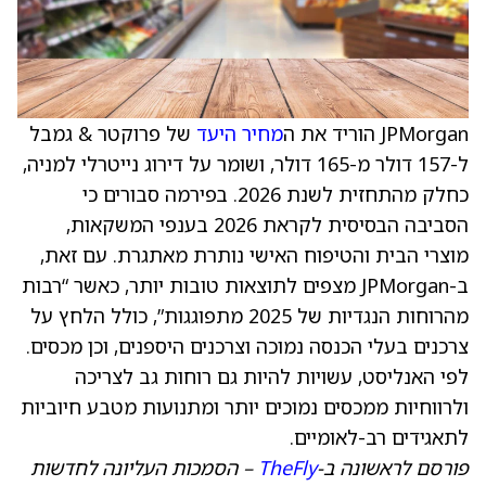
JPMorgan הוריד את ה
מחיר היעד
של פרוקטר & גמבל
ל-157 דולר מ-165 דולר, ושומר על דירוג נייטרלי למניה,
כחלק מהתחזית לשנת 2026. בפירמה סבורים כי
הסביבה הבסיסית לקראת 2026 בענפי המשקאות,
מוצרי הבית והטיפוח האישי נותרת מאתגרת. עם זאת,
ב-JPMorgan מצפים לתוצאות טובות יותר, כאשר “רבות
מהרוחות הנגדיות של 2025 מתפוגגות”, כולל הלחץ על
צרכנים בעלי הכנסה נמוכה וצרכנים היספנים, וכן מכסים.
לפי האנליסט, עשויות להיות גם רוחות גב לצריכה
ולרווחיות ממכסים נמוכים יותר ומתנועות מטבע חיוביות
לתאגידים רב-לאומיים.
פורסם לראשונה ב-
TheFly
– הסמכות העליונה לחדשות