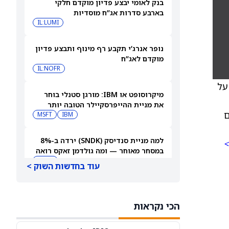
בנק לאומי יבצע פדיון מוקדם חלקי
בארבע סדרות אג”ח מוסדיות
IL:LUMI
נופר אנרג’י תקבע רף מינוף ותבצע פדיון
מוקדם לאג”ח
IL:NOFR
על
מיקרוסופט או IBM: מורגן סטנלי בוחר
את מניית ההייפרסקיילר הטובה יותר
ם
לקנייה עכשיו
IBM
MSFT
למה מניית סנדיסק (SNDK) ירדה ב-8%
>
במסחר מאוחר — ומה גולדמן זאקס רואה
בהמשך
SNDK
עוד בחדשות השוק >
למה מניית SoundHound AI מזנקת
במסחר המאוחר — ומה וול סטריט מצפה
הכי נקראות
שיקרה בהמשך
SOUN