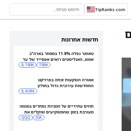
TipRanks.com
Blackline Saf עם
חדשות אחרונות
טאואר נפלה 11.8% במסחר בארה”ב
אמש, האנליסטים רואים אפסייד של עד
IL:TSEM
TSEM
63%
אאורה השקעות זכתה בפרויקט
התחדשות עירונית גדול בחולון
IL:AURA
חוזים עתידיים על המניות נסחרים במגמה
מעורבת בזמן שהמשקיעים שוקלים את
DIA
שיא הסגירה של הדאו ואת השיחות בין
QQQ
ארה"ב לאיראן