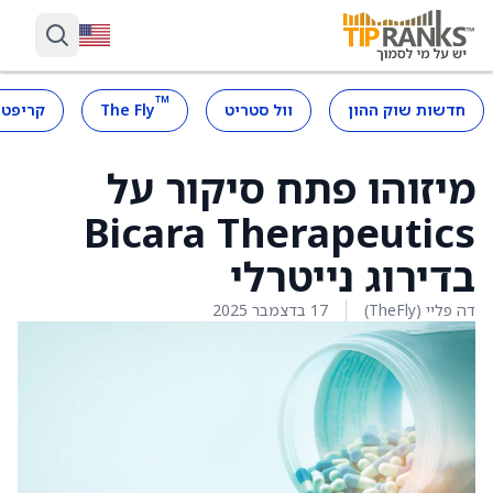
™
חדשות שוק ההון
וול סטריט
The Fly
קריפטו
מיזוהו פתח סיקור על
Bicara Therapeutics
בדירוג נייטרלי
דה פליי (TheFly)
17 בדצמבר 2025