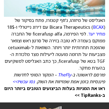
האנליסט של מיזוהו, ג'וזף קטנזרו, פתח בסיקור של
) עם דירוג נייטרלי ו-18$
BCAX
Bicara Therapeutics (
מחיר יעד
. לפי הפירמה, ficerafusp alfa של החברה
ממוקם בעמדה לא טובה בזירה של סרטן ראש וצוואר
שהופכת תחרותית יותר ויותר. השוואות ל-cetuximab
מצביעות על תרומה מועטה ליעילות מצד מלכודת ה-
TGF בטא של ficerafusp, כך כתב האנליסט למשקיעים
בהערת מחקר.
פורסם לראשונה ב-
TheFly
– המקור הסופי לחדשות
פיננסיות בזמן אמת שמזיזות את השוק.
נסו עכשיו>>
ראו את המניות בעלות הביצועים הטובים ביותר היום
ב-TipRanks >>