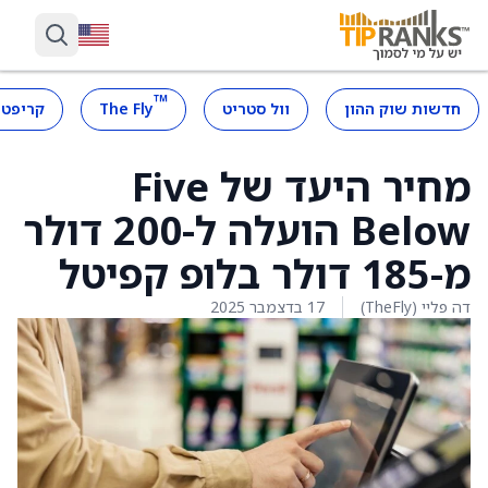
™
חדשות שוק ההון
וול סטריט
The Fly
קריפטו
מחיר היעד של Five
Below הועלה ל-200 דולר
מ-185 דולר בלופ קפיטל
דה פליי (TheFly)
17 בדצמבר 2025