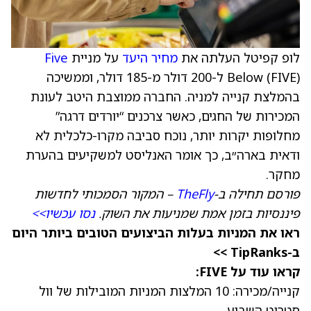
לופ קפיטל העלתה את
מחיר היעד
על מניית
Five
Below (FIVE) ל-200 דולר מ-185 דולר, וממשיכה
בהמלצת קנייה למניה. החברה ממוצבת היטב לעונת
המכירות של החגים, כאשר צרכנים “יורדים דרגה”
מחלופות יקרות יותר, נוכח סביבה מקרו-כלכלית לא
ודאית בארה״ב, כך אומר האנליסט למשקיעים בהערת
מחקר.
פורסם תחילה ב-
TheFly
– המקור הסמכותי לחדשות
פיננסיות בזמן אמת שמניעות את השוק.
נסו עכשיו>>
ראו את המניות בעלות הביצועים הטובים ביותר היום
ב-TipRanks >>
קראו עוד על FIVE:
קנייה/מכירה: 10 המלצות המניות המובילות של וול
סטריט השבוע