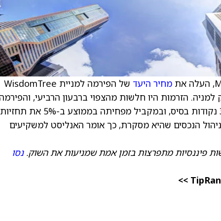
מחיר היעד
של הפירמה למניית WisdomTree
ר על דירוג החזק למניה. הזרמות היו חלשות מהצפוי ברבעון הרביעי, והפירמה
מורידה את תחזית הזרימות לרבעון הרביעי ב-30 נקודות בסיס, ובמקביל מפחיתה בממוצע ב-5% את תחזיות
עבור חברות ניהול הנכסים שהיא מסקרת, כך אומר האנליסט למשקיעים
ות פיננסיות מתפרצות בזמן אמת שמניעות את השוק.
נסו