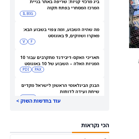
ביג מרכזי קניות: שריפה באתר בניית
המרכז המסחרי בפתח תקוה
IL:BIG
מה שהיה השבוע, ומה צפוי בשבוע הבא:
מאקרו ושווקים, 9 באוגוסט
V
F
תאריכי האקס-דיבידנד מתקרבים עבור 10
המניות האלה – השבוע של 10 באוגוסט
PDI
PAX
2026
הבנק הבינלאומי הראשון לישראל מקדים
שיחת ועידה לדוחות
IL:FIBI
עוד בחדשות השוק >
תצוגה מקדימה של דוחות הרבעון השני
של הימס אנד הרס הלת': סוחרי
הכי נקראות
האופציות נערכים לתנועה של 14.5%
HIMS
במניית HIMS