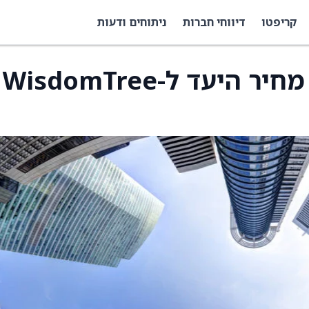
קריפטו
דיווחי חברות
ניתוחים ודעות
מורגן סטנלי העלה את מחיר היעד ל-WisdomTree