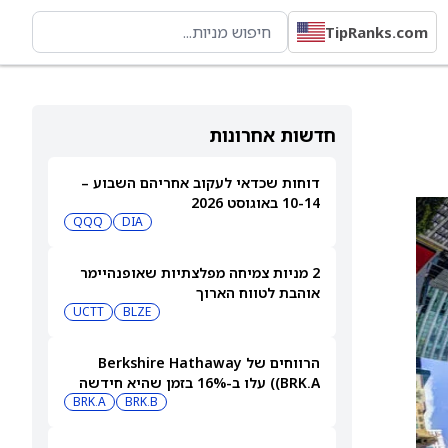
TipRanks.com
חדשות אחרונות
דוחות שכדאי לעקוב אחריהם השבוע –
10-14 באוגוסט 2026
QQQ
DIA
2 מניות צמיחה מפלצתיות שאופנהיימר
אוהבת לטווח הארוך
UCTT
BLZE
הרווחים של Berkshire Hathaway
(BRK.A) עלו ב-16% בזמן שהיא חידשה
BRK.B
רכישות עצמיות בהיקף של 4.5 מיליארד
BRK.A
דולר