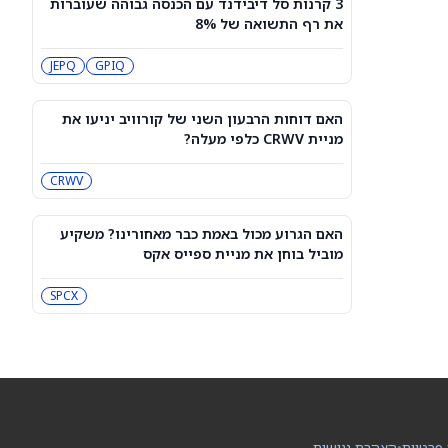
3 קרנות סל דיבידנד עם הכנסה גבוהה שעוברות
תחזית מחיר מניית Rocket Lab Usa —
את רף התשואה של 8%
מה וול סטריט מצפה לקראת הדוח ב-10
באוגוסט
RKLB
JEPQ
GPIQ
3 קרנות סל דיבידנד עם הכנסה גבוהה
שעוברות את רף התשואה של 8%
האם דוחות הרבעון השני של קורוויב יניעו את
JEPQ
GPIQ
מניית CRWV כלפי מעלה?
CRWV
האם דוחות הרבעון השני של קורוויב
יניעו את מניית CRWV כלפי מעלה?
CRWV
האם הגרוע מכול באמת כבר מאחורינו? משקיע
מוביל בוחן את מניית ספייס אקס
האם הגרוע מכול באמת כבר מאחורינו?
משקיע מוביל בוחן את מניית ספייס אקס
SPCX
SPCX
מיקרון או SK hynix: מניית שבבי AI אחת
היא מציאה, והשנייה יקרה מדי
SKHY
MU
 פרטיות
•
הצהרת נגישות