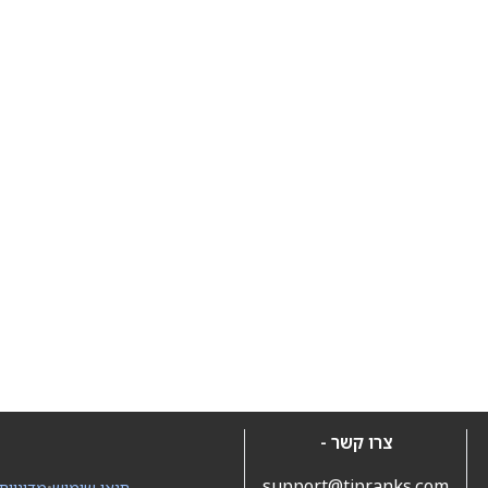
צרו קשר -
support@tipranks.com
תנאי שימוש
•
מדיניות