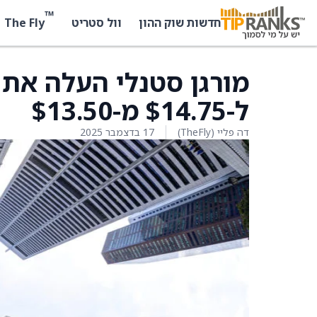
™
The Fly
חדשות שוק ההון
וול סטריט
ל-$14.75 מ-$13.50
דה פליי (TheFly)
17 בדצמבר 2025