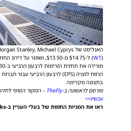
האנליסט של Morgan Stanley, Michael Cyprys, העלה את
WT
(
) ל-$14.75 מ-$13.50, ושומ
הרווח למניה (EPS) לרבעון הרביעי 
בתצוגה מקדימה.
פורסם לראשונה ב-
TheFly
– המקור הסופי לחדש
עכשיו>>
ראו את המניות החמות של בעלי העניין ב-TipRanks >>