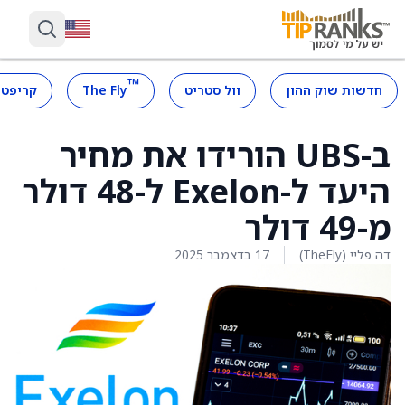
™
חדשות שוק ההון
וול סטריט
The Fly
קריפטו
ב-UBS הורידו את מחיר
היעד ל-Exelon ל-48 דולר
מ-49 דולר
דה פליי (TheFly)
17 בדצמבר 2025