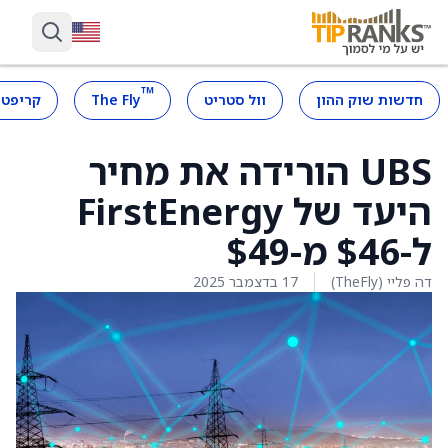
™
חדשות שוק ההון
וול סטריט
The Fly
קריפטו
UBS הורידה את מחיר
היעד של FirstEnergy
ל-$46 מ-$49
דה פליי (TheFly)
17 בדצמבר 2025