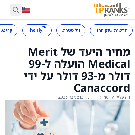
™
חדשות שוק ההון
וול סטריט
The Fly
קריפטו
מחיר היעד של Merit
Medical הועלה ל-99
דולר מ-93 דולר על ידי
Canaccord
דה פליי (TheFly)
17 בדצמבר 2025