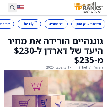
™
חדשות שוק ההון
וול סטריט
The Fly
קריפטו
גוגנהיים הורידה את מחיר
היעד של דארדן ל-$230
מ-$235
דה פליי (TheFly)
17 בדצמבר 2025