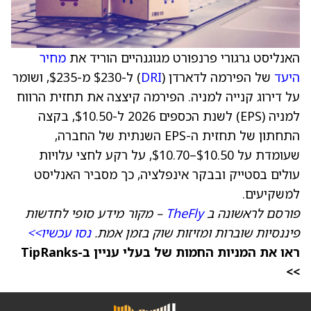
האנליסט גרגורי פרנפורט מגוגנהיים הוריד את
מחיר
היעד
של הפירמה לדארדן (
DRI
) ל-$230 מ-$235, ושומר
על דירוג קנייה למניה. הפירמה קיצצה את תחזית הרווח
למניה (EPS) לשנת הכספים 2026 ל-$10.50, בקצה
התחתון של תחזית ה-EPS השנתית של החברה,
שעומדת על $10.50–$10.70, על רקע לחצי עלויות
עולים בסטייק ובבקר אינפלציה, כך מסביר האנליסט
למשקיעים.
פורסם לראשונה ב
TheFly
– מקור מידע סופי לחדשות
פיננסיות שוברות ומזיזות שוק בזמן אמת.
נסו עכשיו>>
ראו את המניות החמות של בעלי עניין ב-TipRanks
>>