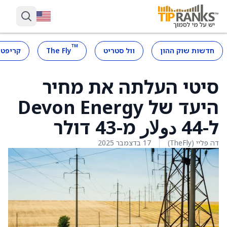
™
חדשות שוק ההון
וול סטריט
The Fly
קריפטו
סיטי העלתה את מחיר
היעד של Devon Energy
ל-44 دولار מ-43 דולר
דה פליי (TheFly)
17 בדצמבר 2025