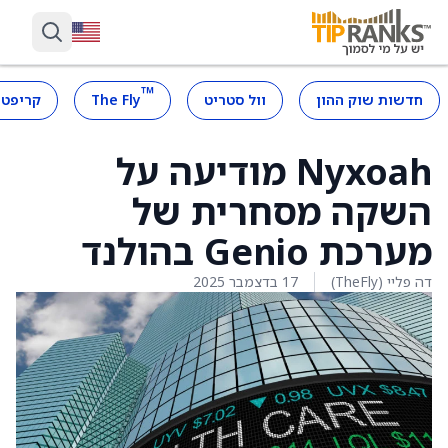
™
חדשות שוק ההון
וול סטריט
The Fly
קריפטו
Nyxoah מודיעה על
השקה מסחרית של
מערכת Genio בהולנד
דה פליי (TheFly)
17 בדצמבר 2025