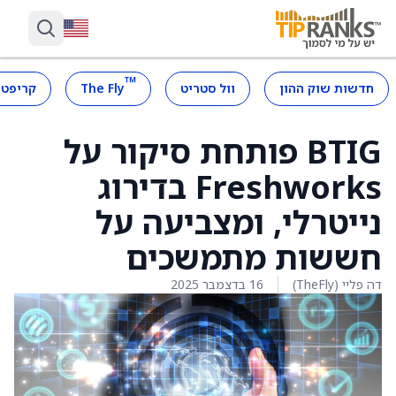
™
חדשות שוק ההון
וול סטריט
The Fly
קריפטו
BTIG פותחת סיקור על
Freshworks בדירוג
נייטרלי, ומצביעה על
חששות מתמשכים
דה פליי (TheFly)
16 בדצמבר 2025