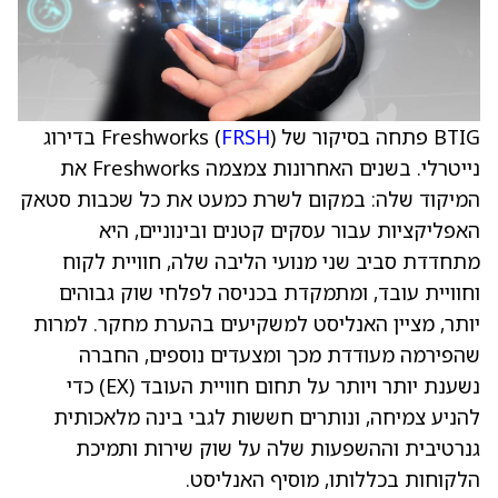
BTIG פתחה בסיקור של Freshworks (
FRSH
) בדירוג
נייטרלי. בשנים האחרונות צמצמה Freshworks את
המיקוד שלה: במקום לשרת כמעט את כל שכבות סטאק
האפליקציות עבור עסקים קטנים ובינוניים, היא
מתחדדת סביב שני מנועי הליבה שלה, חוויית לקוח
וחוויית עובד, ומתמקדת בכניסה לפלחי שוק גבוהים
יותר, מציין האנליסט למשקיעים בהערת מחקר. למרות
שהפירמה מעודדת מכך ומצעדים נוספים, החברה
נשענת יותר ויותר על תחום חוויית העובד (EX) כדי
להניע צמיחה, ונותרים חששות לגבי בינה מלאכותית
גנרטיבית וההשפעות שלה על שוק שירות ותמיכת
הלקוחות בכללותו, מוסיף האנליסט.