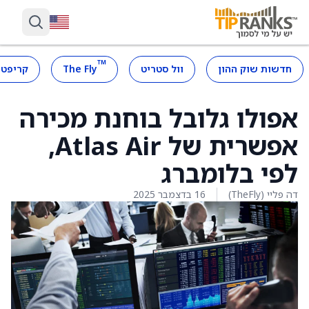
™
חדשות שוק ההון
וול סטריט
The Fly
קריפטו
אפולו גלובל בוחנת מכירה
אפשרית של Atlas Air,
לפי בלומברג
דה פליי (TheFly)
16 בדצמבר 2025