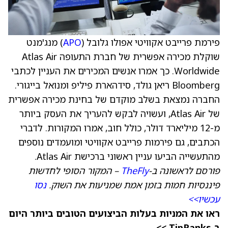
פירמת פרייבט אקוויטי אפולו גלובל (
APO
) מנג'מנט
שוקלת מכירה אפשרית של חברת התעופה Atlas Air
Worldwide. כך אמרו אנשים המכירים את העניין לכתבי
Bloomberg ריאן גולד, סידהארת פיליפ ומנואל בייגורי.
החברה נמצאת בשלב מוקדם של בחינת מכירה אפשרית
של Atlas Air, ועשויה לבקש להעריך את העסק ביותר
מ-12 מיליארד דולר, כולל חוב, אמרו המקורות. לדברי
הכתבים, גם פירמות פרייבט אקוויטי ומועמדים נוספים
מהתעשייה הביעו עניין ראשוני ברכישת Atlas Air.
פורסם לראשונה ב-
TheFly
– המקור הסופי לחדשות
פיננסיות חמות בזמן אמת שמניעות את השוק.
נסו
עכשיו>>
ראו את המניות בעלות הביצועים הטובים ביותר היום
ב-TipRanks >>