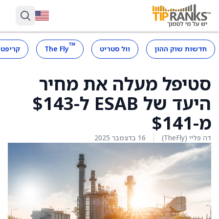
™
חדשות שוק ההון
וול סטריט
The Fly
קריפטו
סטיפל מעלה את מחיר
היעד של ESAB ל-$143
מ-$141
דה פליי (TheFly)
16 בדצמבר 2025