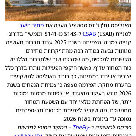
האנליסט נת'ן ג'ונס מסטיפל העלה את
מחיר היעד
למניית
ESAB
(ESAB) ל-$143 מ-$141, וממשיך בדירוג
קנייה למניה. הצמיחה בשנת 2025 עבור חברות תעשייה
מגוונות נבעה במידה רבה מהתייקרויות מחירים
הקשורות למכסים, מה שמדגים שוב שלחברות הללו יש
כוח תמחור עדיף, כאשר היקפי הפעילות נותרו בדרך כלל
יציבים או ירדו במתינות, כך כותב האנליסט למשקיעים
בהערת מחקר. הפירמה מצפה כי צמיחת הנפחים בשנת
2026 תונע בעיקר מהיעדר, או לפחות מרמות נמוכות
יותר, של הפחתת מלאי יחד עם השפעת תמחור
מתמשכת, מה שיוביל לצמיחת הכנסות חד-ספרתית
נמוכה עד בינונית בשנת 2026.
פורסם לראשונה ב-
TheFly
– המקור הסופי לחדשות
פיננסיות בזמן אמת שמניעות את השוק.
נסו עכשיו>>