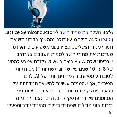
BofA העלה את
מחיר היעד
ל‑Lattice Semiconductor
LSCC
(
) ל‑74 דולר מ‑62 דולר, וממשיך בדירוג תשואת
חסר למניה. האנליסט מציין בפני משקיעים כי הפירמה
מעדכנת את מחירי היעד למניות השבבים בארה״ב
שבכיסוי שלה. BofA רואה ב‑2026 נקודת אמצע למסע
של 8 עד 10 שנים של שדרוג תשתיות IT מסורתיות
לטובת עומסי עבודה מהירים יותר של AI. לדברי
הפירמה, אף שהמניות עשויות להישאר תנודתיות על
רקע בחינה קפדנית יותר של תשואות ה‑AI ותזרימי
המזומנים של ההיפרסקיילרים, הדבר אמור להתקזז
בזכות בוני מודלים שפתיים גדולים מהירים יותר ומפעלי
AI.