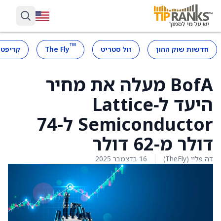
™
חדשות שוק ההון
וול סטריט
The Fly
קריפטו
BofA מעלה את מחיר
היעד ל‑Lattice
Semiconductor ל-74
דולר מ-62 דולר
דה פליי (TheFly)
16 בדצמבר 2025